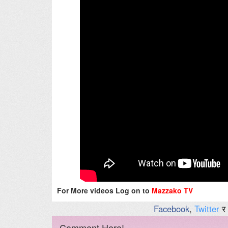
For More videos Log on to
Mazzako TV
Facebook
,
Twitter
र
Comment Here!