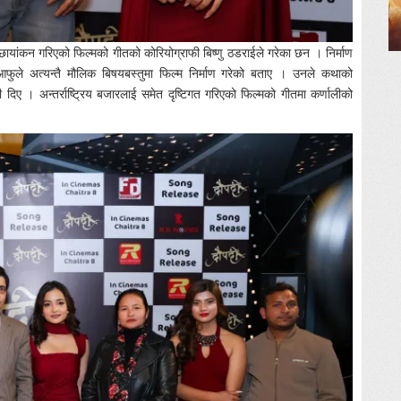
छायांकन गरिएको फिल्मको गीतको कोरियोग्राफी बिष्णु ठडराईले गरेका छन । निर्माण
े आफुले अत्यन्तै मौलिक बिषयबस्तुमा फिल्म निर्माण गरेको बताए । उनले कथाको
िए । अन्तर्राष्ट्रिय बजारलाई समेत दृष्टिगत गरिएको फिल्मको गीतमा कर्णालीको