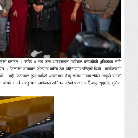
दी रहेको बताइन । करिब ४ सय जना आवेदकहरु मध्येबाट द्रौपदीको भुमिकाका लागि
 । फिल्मको छायांकन डोल्पामा करिब डेढ महिनासम्म गरिएको थियो l कार्यक्रममा
यो । यही फिल्मबाट ठूलो पर्दाको अभिनयमा डेब्यु गरेका गायक रबिले आफुले पाएको
रेको र गर्न सक्छु भन्ने लागेकाले अभिनय गरेको प्रस्ट पार्दै आफू सुहाउँदो भुमिका