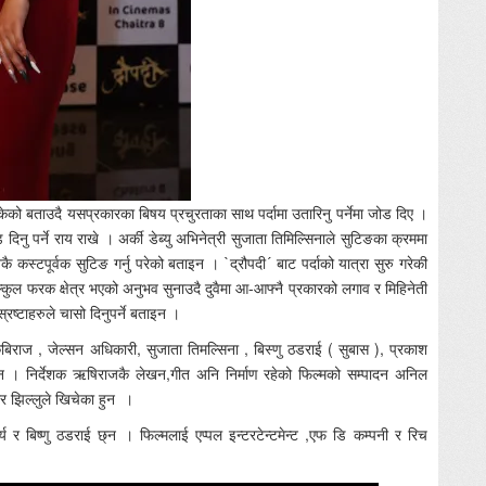
ोकेको बताउदै यसप्रकारका बिषय प्रचुरताका साथ पर्दामा उतारिनु पर्नेमा जोड दिए ।
दिनु पर्ने राय राखे । अर्की डेब्यु अभिनेत्री सुजाता तिमिल्सिनाले सुटिङका क्रममा
 कस्टपूर्वक सुटिङ गर्नु परेको बताइन । `द्रौपदी´ बाट पर्दाको यात्रा सुरु गरेकी
ल फरक क्षेत्र भएको अनुभव सुनाउदै दुवैमा आ-आफ्नै प्रकारको लगाव र मिहिनेती
रष्टाहरुले चासो दिनुपर्ने बताइन ।
बिराज , जेल्सन अधिकारी, सुजाता तिमल्सिना , बिस्णु ठडराई ( सुबास ), प्रकाश
छन । निर्देशक ऋषिराजकै लेखन,गीत अनि निर्माण रहेको फिल्मको सम्पादन अनिल
मार झिल्लुले खिचेका हुन ।
 र बिष्णु ठडराई छ्न । फिल्मलाई एप्पल इन्टरटेन्टमेन्ट ,एफ डि कम्पनी र रिच