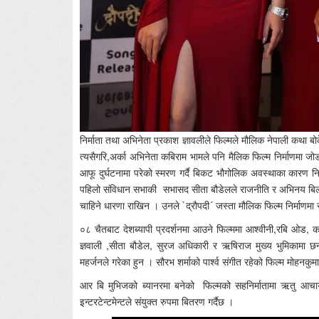
निर्माता तथा अभिनेता प्रकाश ज्ञावलीले फिल्मले मौलिक नेपाली कथा ब
त्यसैगरि,अर्का अभिनेता कबिराम भामले पनि मैलिक फिल्म निर्माणमा जोड 
आफू दुर्घटनामा परेको स्मरण गर्दै बिकट भौगोलिक अवस्थाका कारण निकै
पहिलो संविधान सभाकी सभासद सीता बौडेलले राजनीति र अभिनय बिल्कु
चाहिने धारणा राखिन । उनले `द्रौपदी´ जस्ता मौलिक फिल्म निर्माणमा स्
०८ चैतबाट देशब्यापी प्रदर्शनमा आउने फिल्ममा आश्वीनी,रबि ओड, क
ज्ञवाली ,सीता बौडेल, सुरज अधिकारी र ऋषिराज मुख्य भुमिकामा 
महर्जनले गरेका हुन । सौरभ शर्माको पार्श्व संगीत रहेको फिल्म मोहनकु
आर बि मुभिजको ब्यानरमा बनेको फिल्मको सहनिर्मातामा ऋतु आचार्य
इन्टरटेन्टमेन्टले संयुक्त रुपमा बितरण गर्दैछ ।