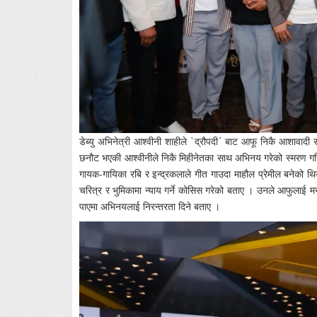
डेब्यु अभिनेत्री आश्वीनी शाहीले `द्रौपदी´ बाट आफू निकै आशावा
छनौट भएकी आश्वीनीले निकै मिहीनेतका साथ अभिनय गरेको स्मरण गरिन
गायक-गायिका रबि र इन्द्रकलाले गीत गाउदा माहौल प्रेमील बनेको थि
चरित्र र भुमिकामा न्याय गर्ने कोसिस गरेको बताए । उनले आफुलाई मन प
पाएमा अभिनयलाई निरन्तरता दिने बताए ।