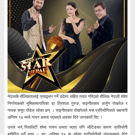
नेपालकै मौलिकतालाई प्रवद्र्धन गर्ने उदेश्य सहित तयार गरिएको मौलिक नेपाली शोमा
निर्णायकको भूमिकामागायिका डा त्रिशला गुरुङ, सङ्गीतकार अर्जुन पोखरेल र
गायक सनुप पौडेल रहेका छन् । सङ्गीतकार पोखरेलले यस प्रतियोगिताले सहभागी
अन्तिम १४ मध्ये गायन क्षमता भएकाले अवसर दिने जानकारी दिए ।
उनले भने,‘रियालिटी शोमा गायन क्षमता भएता पनि भोटिङका कारण प्रतियोगी
बाहिरिनु पर्ने हुन्छ । तर, अन्तिम १४ मा रहेका प्रतियोगीको गायनक्षमता हेरेर