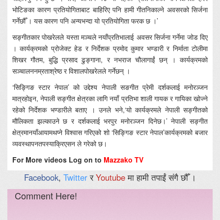
भोटिङका कारण प्रतियोगिताबाट बाहिरिए पनि हामी गीतनिकाल्ने अवसरको सिर्जना
गर्नेछौँ । यस कारण पनि अन्यभन्दा यो प्रतियोगिता फरक छ ।’
सङ्गीतकार पोखरेलले यस्ता मञ्चले नयाँप्रतिभालाई अवसर सिर्जना गर्नेमा जोड दिए
। कार्यक्रमको प्रोजेक्ट हेड र निर्देशक प्रमोद कुमार भण्डारी र निर्माता टोलीमा
शिखर गौतम, बुद्धि प्रसाद ढुङ्गाना, र नभराज चौलागाईं छन् । कार्यक्रमको
सञ्चालननम्रताश्रेष्ठ र विशालपोखरेलले गर्नेछन् ।
‘सिङ्गिङ स्टार नेपाल’ को उद्देश्य नेपाली सङगीत प्रेमी दर्शकलाई मनोरञ्जन
मात्रहोइन, नेपाली सङ्गीत क्षेत्रका लागि नयाँ प्रतिभा शाली गायक र गायिका खोज्ने
रहेको निर्देशक भण्डारीले बताए । उनले भने,‘यो कार्यक्रमले नेपाली सङ्गीतको
मौलिकता झल्काउने छ र दर्शकलाई भरपुर मनोरञ्जन दिनेछ।’ नेपाली सङ्गीत
क्षेत्रमानयाँआयामथप्ने विश्वास गरिएको शो ‘सिङ्गिङ स्टार नेपाल’कार्यक्रमको बजार
व्यवस्थापनतपस्याक्रिएसन ले गरेको छ।
For More videos Log on to
Mazzako TV
Facebook
,
Twitter
र
Youtube
मा हामी तपाईं संगै छौँ ।
Comment Here!