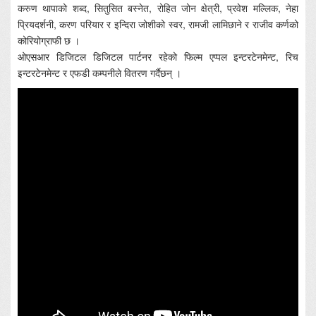
करुण थापाको शब्द, सितुसित बस्नेत, रोहित जोन क्षेत्री, प्रवेश मल्लिक, नेहा
प्रियदर्शनी, करण परियार र इन्दिरा जोशीको स्वर, रामजी लामिछाने र राजीव कर्णको
कोरियोग्राफी छ ।
ओएसआर डिजिटल डिजिटल पार्टनर रहेको फिल्म एप्पल इन्टरटेनमेन्ट, रिच
इन्टरटेनमेन्ट र एफडी कम्पनीले वितरण गर्दैछन् ।