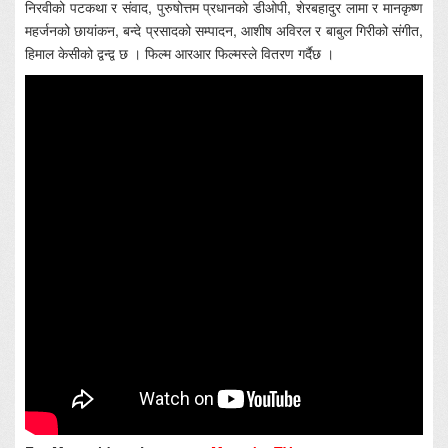
निरवीको पटकथा र संवाद, पुरुषोत्तम प्रधानको डीओपी, शेरबहादुर लामा र मानकृष्ण
महर्जनको छायांकन, बन्दे प्रसादको सम्पादन, आशीष अविरल र बाबुल गिरीको संगीत,
हिमाल केसीको द्वन्द्व छ । फिल्म आरआर फिल्मस्ले वितरण गर्दैछ ।