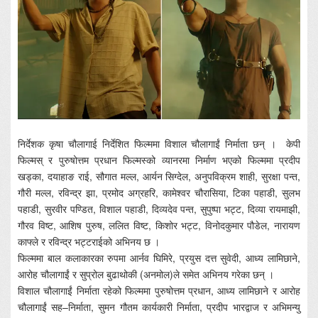
निर्देशक कृषा चौलागाई निर्देशित फिल्ममा विशाल चौलागाईं निर्माता छन् । केपी
फिल्मस् र पुरुषोत्तम प्रधान फिल्मस्को व्यानरमा निर्माण भएको फिल्ममा प्रदीप
खड्का, दयाहाङ राई, सौगात मल्ल, आर्यन सिग्देल, अनुपविक्रम शाही, सुरक्षा पन्त,
गौरी मल्ल, रविन्द्र झा, प्रमोद अग्रहरि, कामेश्वर चौरासिया, टिका पहाडी, सुलभ
पहाडी, सुरवीर पण्डित, विशाल पहाडी, दिव्यदेव पन्त, सुपुष्पा भट्ट, दिव्या रायमाझी,
गौरव विष्ट, आशिष पुरुष, ललित विष्ट, किशोर भट्ट, विनोदकुमार पौडेल, नारायण
काफ्ले र रविन्द्र भट्टराईको अभिनय छ ।
फिल्ममा बाल कलाकारका रुपमा आर्नव घिमिरे, प्रयुस दत्त सुवेदी, आध्य लामिछाने,
आरोह चौलागाईं र सुप्रोल बुढाथोकी (अनमोल)ले समेत अभिनय गरेका छन् ।
विशाल चौलागाईं निर्माता रहेको फिल्ममा पुरुषोत्तम प्रधान, आध्य लामिछाने र आरोह
चौलागाईं सह–निर्माता, सुमन गौतम कार्यकारी निर्माता, प्रदीप भारद्वाज र अभिमन्यु