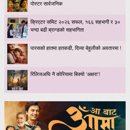
पोस्टर सार्वजनिक
क्रिएटर समिट २०२६ सफल, १६६ सहभागी र ३०
भन्दा बढी ब्रान्डको सहभागिता
पारसको हातमा हतकडी, दिव्या बेहुलीको अवतारमा !
रिलिजअघि नै कोरियामा बिक्यो ‘अक्षरा’!