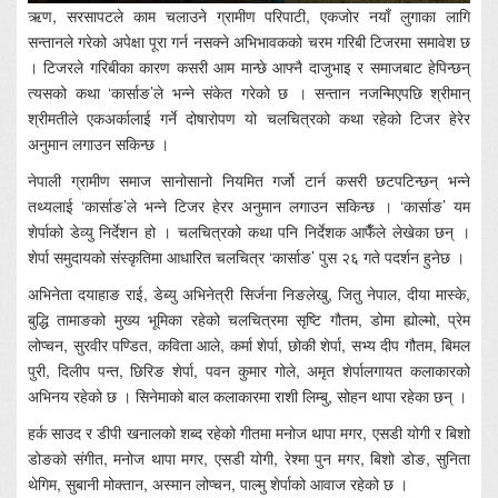
ऋण, सरसापटले काम चलाउने ग्रामीण परिपाटी, एकजोर नयाँ लुगाका लागि
सन्तानले गरेको अपेक्षा पूरा गर्न नसक्ने अभिभावकको चरम गरिबी टिजरमा समावेश छ
। टिजरले गरिबीका कारण कसरी आम मान्छे आफ्नै दाजुभाइ र समाजबाट हेपिन्छन्
त्यसको कथा ‘कार्साङ’ले भन्ने संकेत गरेको छ । सन्तान नजन्मिएपछि श्रीमान्
श्रीमतीले एकअर्कालाई गर्ने दोषारोपण यो चलचित्रको कथा रहेको टिजर हेरेर
अनुमान लगाउन सकिन्छ ।
नेपाली ग्रामीण समाज सानोसानो नियमित गर्जो टार्न कसरी छटपटिन्छन् भन्ने
तथ्यलाई ‘कार्साङ’ले भन्ने टिजर हेरर अनुमान लगाउन सकिन्छ । ‘कार्साङ’ यम
शेर्पाको डेव्यु निर्देशन हो । चलचित्रको कथा पनि निर्देशक आफैँले लेखेका छन् ।
शेर्पा समुदायको संस्कृतिमा आधारित चलचित्र ‘कार्साङ’ पुस २६ गते पदर्शन हुनेछ ।
अभिनेता दयाहाङ राई, डेब्यु अभिनेत्री सिर्जना निङलेखु, जितु नेपाल, दीया मास्के,
बुद्धि तामाङको मुख्य भूमिका रहेको चलचित्रमा सृष्टि गौतम, डोमा ह्योल्मो, प्रेम
लोप्चन, सुरवीर पण्डित, कविता आले, कर्मा शेर्पा, छोकी शेर्पा, सभ्य दीप गौतम, बिमल
पुरी, दिलीप पन्त, छिरिङ शेर्पा, पवन कुमार गोले, अमृत शेर्पालगायत कलाकारको
अभिनय रहेको छ । सिनेमाको बाल कलाकारमा राशी लिम्बु, सोहन थापा रहेका छन् ।
हर्क साउद र डीपी खनालको शब्द रहेको गीतमा मनोज थापा मगर, एसडी योगी र बिशो
डोङको संगीत, मनोज थापा मगर, एसडी योगी, रेश्मा पुन मगर, बिशो डोङ, सुनिता
थेगिम, सुबानी मोक्तान, अस्मान लोप्चन, पाल्मु शेर्पाको आवाज रहेको छ ।