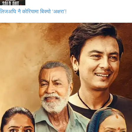
लिजअघि नै कोरियामा बिक्यो ‘अक्षरा’!