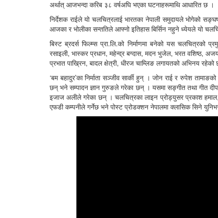
अर्थात् आजभन्दा करिब ३८ वर्षअघि भएका घटनाहरूमाथि आधारित छ ।
निर्देशक राईले यो चलचित्रलाई भारतका नेपाली समुदायले भोगेको सङ्घर्
आजका र भोलीका सन्ततिले आफ्नो इतिहास बिर्सिन नहुने ध्येयले यो चल
बिस्ट ब्रदर्स फिल्म्स प्रा.लि.को निर्माणमा बनेको यस चलचित्रको प
रसाइली, भास्कर प्रधान, महेन्द्र बग्दास, मदन भुजेल, भरत वशिष्ठ, अजय
प्रभात पाख्रिन, बादल क्षेत्री, धीरज चाम्लिङ लगायतको अभिनय रहेक
‘बम बहादुर’का निर्माता सञ्जीव सार्की हुन् । जोन राई र रुपेश तामा
छन् भने सम्पादन ज्ञान गुरुङले गरेका छन् । यसमा सङ्गीत तथा गीत दीपङ्क
इजाज अलीले गरेका छन् । चलचित्रका लाइन प्रोड्युसर प्रकाश हमाल, कल
एफडी कम्पनीले गर्नेछ भने पोस्ट प्रोडक्शन नेपालमा क्लासिक सिने युनिभ