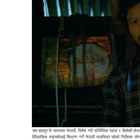
‘बम बहादुर’ले भारतका नेपाली, विशेष गरी दार्जिलिङ पहाड र छिमेकी क्षे
ऐतिहासिक सङ्घर्षलाई चित्रण गर्ने नेपाली चलचित्र रहेको निर्देशक