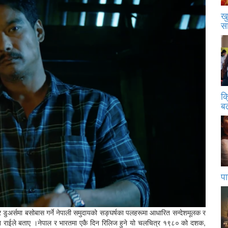
खु
स
क
बढ
पा
त्र डुअर्समा बसोबास गर्ने नेपाली समुदायको सङ्घर्षका पलहरूमा आधारित सन्देशमूलक र
 जोन राईले बताए ।नेपाल र भारतमा एकै दिन रिलिज हुने यो चलचित्र १९८० को दशक,