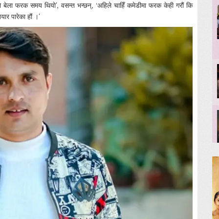
ो बेला फरक समय थियो’, वसन्त भन्छन्, ‘अहिले चाहिँ कमेडीमा फरक केही गरौं कि
यार पारेका हौं ।’