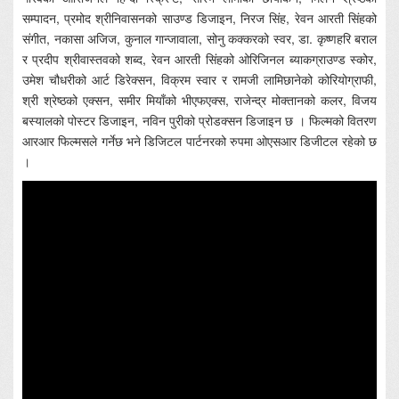
सम्पादन, प्रमोद श्रीनिवासनको साउण्ड डिजाइन, निरज सिंह, रेवन आरती सिंहको
संगीत, नकासा अजिज, कुनाल गान्जावाला, सोनु कक्करको स्वर, डा. कृष्णहरि बराल
र प्रदीप श्रीवास्तवको शब्द, रेवन आरती सिंहको ओरिजिनल ब्याकग्राउण्ड स्कोर,
उमेश चौधरीको आर्ट डिरेक्सन, विक्रम स्वार र रामजी लामिछानेको कोरियोग्राफी,
श्री श्रेष्ठको एक्सन, समीर मियाँको भीएफएक्स, राजेन्द्र मोक्तानको कलर, विजय
बस्यालको पोस्टर डिजाइन, नविन पुरीको प्रोडक्सन डिजाइन छ । फिल्मको वितरण
आरआर फिल्मसले गर्नेछ भने डिजिटल पार्टनरको रुपमा ओएसआर डिजीटल रहेको छ
।