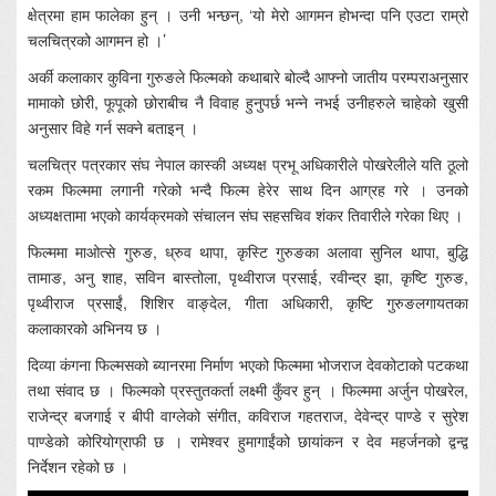
क्षेत्रमा हाम फालेका हुन् । उनी भन्छन्, ‘यो मेरो आगमन होभन्दा पनि एउटा राम्रो
चलचित्रको आगमन हो ।’
अर्की कलाकार कुविना गुरुङले फिल्मको कथाबारे बोल्दै आफ्नो जातीय परम्पराअनुसार
मामाको छोरी, फूपूको छोराबीच नै विवाह हुनुपर्छ भन्ने नभई उनीहरुले चाहेको खुसी
अनुसार विहे गर्न सक्ने बताइन् ।
चलचित्र पत्रकार संघ नेपाल कास्की अध्यक्ष प्रभू अधिकारीले पोखरेलीले यति ठूलो
रकम फिल्ममा लगानी गरेको भन्दै फिल्म हेरेर साथ दिन आग्रह गरे । उनको
अध्यक्षतामा भएको कार्यक्रमको संचालन संघ सहसचिव शंकर तिवारीले गरेका थिए ।
फिल्ममा माओत्से गुरुङ, ध्रुव थापा, कृस्टि गुरुङका अलावा सुनिल थापा, बुद्धि
तामाङ, अनु शाह, सविन बास्तोला, पृथ्वीराज प्रसाई, रवीन्द्र झा, कृष्टि गुरुङ,
पृथ्वीराज प्रसाईं, शिशिर वाङ्देल, गीता अधिकारी, कृष्टि गुरुङलगायतका
कलाकारको अभिनय छ ।
दिव्या कंगना फिल्मसको ब्यानरमा निर्माण भएको फिल्ममा भोजराज देवकोटाको पटकथा
तथा संवाद छ । फिल्मको प्रस्तुतकर्ता लक्ष्मी कुँवर हुन् । फिल्ममा अर्जुन पोखरेल,
राजेन्द्र बजगाई र बीपी वाग्लेको संगीत, कविराज गहतराज, देवेन्द्र पाण्डे र सुरेश
पाण्डेको कोरियोग्राफी छ । रामेश्वर हुमागाईंको छायांकन र देव महर्जनको द्वन्द्व
निर्देशन रहेको छ ।