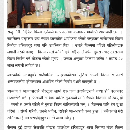
राजु गिरी निर्देशित फिल्म दर्शकले मनपराउनेमा कलाकार माओत्से आशावादी छन् ।
चलचित्र पत्रकार संघ नेपाल कास्कीले आयोजना गरेको पत्रकार सम्मेलनमा फिल्म
निर्माता हरिबहादुर थापा पनि उपस्थित थिए । उनले फिल्ममा पहिलो पहिलोपटक
लगानी गरेको बताए । फिल्म राम्रो बनेको दाबी गर्दै उनले वर्षमा दुईटा नभए एउटासम्म
फिल्म निर्माण गर्ने योजना रहेको सुनाए । उनका अनुसार फिल्ममा करिब १ करोड ८०
लाख लगानी लागेको छ।
कास्कीको माछापुच्छे् गाउँपालिका याङ्जाकोटमा सुटिङ भएको फिल्म खासगरी
अन्तरजातीय प्रेमकथामा आधारित रहेको निर्माण पक्षले बताएको छ ।
‘अन्याय र अत्याचारको विरुद्धमा लाग्ने एक जना इन्स्पेक्टरको कथा हो,’ कलाकार
माओत्सेले भने । फिल्मकी नायिका कृस्टि गुरुङको लागि नेपाली फिल्ममा यो डेब्यु हो
। त्यसो त उनले पहिले नै गुरुङ फिल्म खेलिसकेकी छन् । ‘फिल्ममा कति धेरै दुःख
गरियो । संघर्ष गरियो,’ उनले भनिन्, ‘सबैको आ–आफ्नो कथा हुन्छ । सबैजनाले मेरो
अभिनयलाई मन पराइदिनुहुन्छ भन्ने आशा गर्दछु ।’
सेनामा दुई दशक सेवापछि पोखरा चाउथेका हरिबहादुर थापा नितान्त नौलो फिल्म