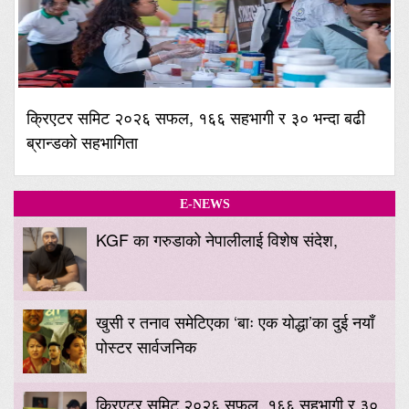
क्रिएटर समिट २०२६ सफल, १६६ सहभागी र ३० भन्दा बढी
ब्रान्डको सहभागिता
E-NEWS
KGF का गरुडाको नेपालीलाई विशेष संदेश,
खुसी र तनाव समेटिएका ‘बाः एक योद्धा’का दुई नयाँ
पोस्टर सार्वजनिक
क्रिएटर समिट २०२६ सफल, १६६ सहभागी र ३०