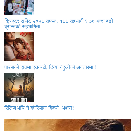
क्रिएटर समिट २०२६ सफल, १६६ सहभागी र ३० भन्दा बढी
ब्रान्डको सहभागिता
पारसको हातमा हतकडी, दिव्या बेहुलीको अवतारमा !
रिलिजअघि नै कोरियामा बिक्यो ‘अक्षरा’!