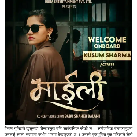
फिल्म युनिटले कुसुमको पोस्टरलुक पनि सार्वजनिक गरेको छ । सार्वजनिक पोस्टरलुकमा
उनलाई कालो चस्मामा गम्भीर भावमा देखाइएको छ । उनको पृष्ठभूमिमा एक महिलाले केही