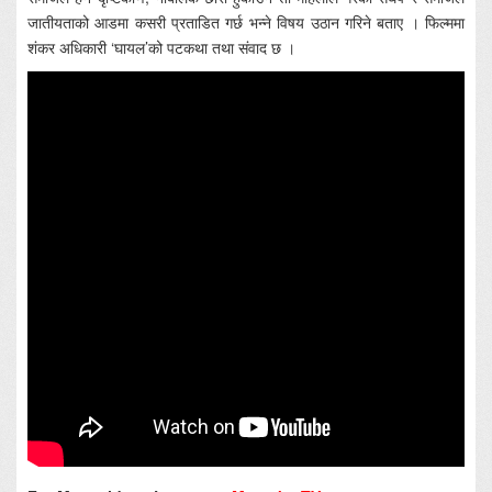
जातीयताको आडमा कसरी प्रताडित गर्छ भन्ने विषय उठान गरिने बताए । फिल्ममा
शंकर अधिकारी ‘घायल’को पटकथा तथा संवाद छ ।