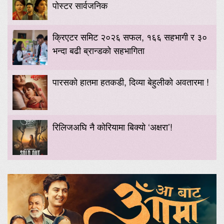
पोस्टर सार्वजनिक
क्रिएटर समिट २०२६ सफल, १६६ सहभागी र ३०
भन्दा बढी ब्रान्डको सहभागिता
पारसको हातमा हतकडी, दिव्या बेहुलीको अवतारमा !
रिलिजअघि नै कोरियामा बिक्यो ‘अक्षरा’!