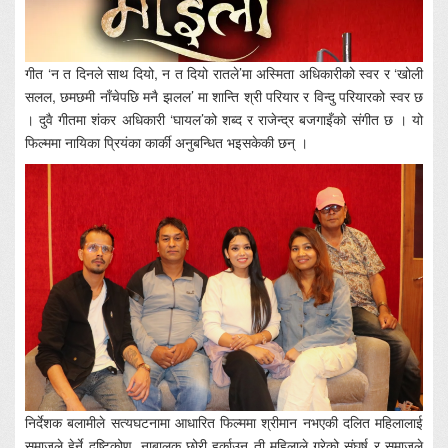
गीत ‘न त दिनले साथ दियो, न त दियो रातले’मा अस्मिता अधिकारीको स्वर र ‘खोली
सलल, छमछमी नाँचेपछि मनै झलल’ मा शान्ति श्री परियार र विन्दु परियारको स्वर छ
। दुवै गीतमा शंकर अधिकारी ‘घायल’को शब्द र राजेन्द्र बजगाइँको संगीत छ । यो
फिल्ममा नायिका प्रियंका कार्की अनुबन्धित भइसकेकी छन् ।
निर्देशक बलामीले सत्यघटनामा आधारित फिल्ममा श्रीमान नभएकी दलित महिलालाई
समाजले हेर्ने दृष्टिकोण, नाबालक छोरी हुर्काउन ती महिलाले गरेको संघर्ष र समाजले