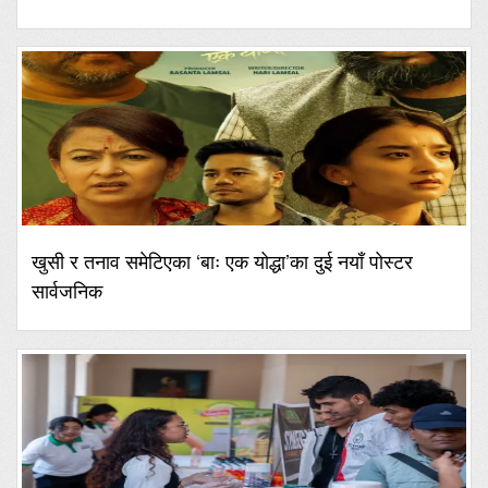
खुसी र तनाव समेटिएका ‘बाः एक योद्धा’का दुई नयाँ पोस्टर
सार्वजनिक