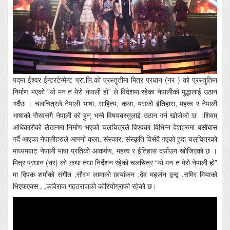
पद्मा ईश्वर ईन्टरटेन्मेन्ट प्रा.लि.को प्रस्तुतीमा मित्र प्रधान (नर ) को प्रस्तुतिमा
निर्माण भएको “यो मन त मेरो नेपाली हो” ले विदेशमा रहेका नेपालीको मुद्धालाई उठान
गर्दैछ । चलचित्रले नेपाली भाषा, साहित्य, कला, यसको ईतिहास, महत्व र नेपाली
भाषाको गौरवसंगै नेपाली को हुन् भन्ने विषयबस्तुलाई उठान गर्न खोजेको छ ।शिवम्
अधिकारीको लेखनमा निर्माण भएको चलचित्रले विश्वका विभिन्न देशहरुमा बसोबास
गर्दै आएका नेपालीहरुले आफ्नो कला, संस्कार, संस्कृति विर्सदै गएको हुदा चलचित्रको
माध्यमबाट नेपाली भाषा प्रतिको आकर्षण, महत्व र ईतिहास दर्साउन खोजिएको छ ।
मित्र प्रधान (नर) को कथा तथा निर्देशन रहेको चलचित्र “यो मन त मेरो नेपाली हो”
मा दिपक शर्माको संगीत ,सौरभ लामाको छायांकन ,देव महर्जन द्वन्द्व ,समिर मियाको
भिएफएक्स , ,कविराज गहतराजको कोरियोग्राफी रहेको छ।