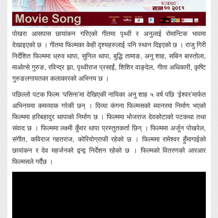
पोखरा आसपास छायांकन गरिएको गीतमा पृथ्वी र अनुलाई रोमान्टिक भावमा
देखाइएको छ । गीतमा फिल्मका केही दृश्यहरुलाई पनि स्थान दिइएको छ । राजु गिरी
निर्देशित फिल्ममा ध्रुव थापा, सुनिल थापा, बुद्धि तामाङ, अनु शाह, सबिन बास्तोला,
माओत्से गुरुङ, रविन्द्र झा, पृथ्वीराज प्रसाईं, शिशिर वाङ्देल, गीता अधिकारी, कृष्टि
गुरुङलगायतका कलाकारको अभिनय छ ।
पछिल्लो पटक फिल्म ‘पसिना’मा देखिएकी नायिका अनु शाह ५ वर्ष पछि ‘ईश्वर’मार्फत
अभिनयमा कमव्याक गरेकी छन् । दिव्या कंगना फिल्मसको ब्यानरमा निर्माण भएको
फिल्ममा हरिबहादुर थापाको निर्माण छ । फिल्ममा भोजराज देवकोटाको पटकथा तथा
संवाद छ । फिल्ममा लक्ष्मी कुँवर थापा प्रस्तुतकर्ता छिन् । फिल्ममा अर्जुन पोखरेल,
संगीत, कविराज गहतराज, कोरियोग्राफी रहेको छ । फिल्ममा रामेश्वर हुँमागाईको
छायांकन र देव महर्जनको द्वन्द्व निर्देशन रहेको छ । फिल्मको वितरणको आरआर
फिल्मसले गर्दैछ ।