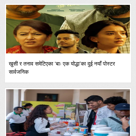
खुसी र तनाव समेटिएका ‘बाः एक योद्धा’का दुई नयाँ पोस्टर
सार्वजनिक