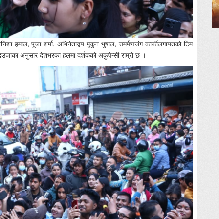
य बेनिशा हमाल, पूजा शर्मा, अभिनेताद्वय मुकुन भुषाल, समर्पणजंग कार्कीलगायतको टिम
 देउजाका अनुसार देशभरका हलमा दर्शकको अकुपेन्सी राम्रो छ ।