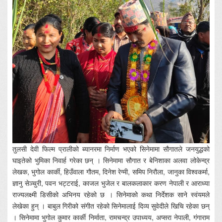
तुलसी देवी फिल्म प्रालीको ब्यानरमा निर्माण भएको सिनेमामा सौगातले जनयुद्धको
घाइतेको भुमिका निवार्ह गरेका छन् । सिनेमामा सौगात र बेनिशाका अलवा लोकेन्द्र
लेखक, भुगोल कार्की, हिउँवाला गौतम, दिनेश रेग्मी, समिप निरौला, जानुका विश्वकर्मा,
ज्ञानु सेञ्चुरी, पवन भट्टराई, काजल भुजेल र बालकलाकार करण नेपाली र आराध्या
राज्यलक्ष्मी डिसीको अभिनय रहेको छ । सिनेमाको कथा निर्देशक साने स्वंयमले
लेखेका हुन् । बाबुल गिरीको संगीत रहेको सिनेमालाई दिव्य सुवेदीले खिचि रहेका छन्
। सिनेमामा भुगोल कुमार कार्की निर्माता, रामचन्द्र उपाध्यय, अप्सरा नेपाली, गंगाराम