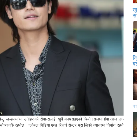
खु
स
क
बढ
पा
 मिन्टु लन्डनमा’मा उनीहरुको रोमान्सलाई खुबै मनपराइएको थियो।राजधानीमा आज एक
ञ्जनकै रहनेछ। ग्लोबल मिडिया एण्ड रिसर्च सेन्टर प्रा लिको व्यानरमा निर्माण रहने