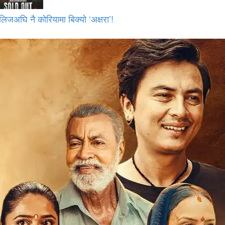
लिजअघि नै कोरियामा बिक्यो ‘अक्षरा’!