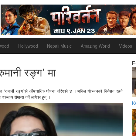
ywood
Hollywood
Nepali Music
Amazing World
Videos
E
रुमानी रङ्ग’ मा
सिनेमा ‘रुमानी रङ्ग’को औपचारिक घोषणा गरिएको छ ।अनिल योञ्जनको निर्देशन रहने
मा एकसाथ रोमान्स गर्ने लागेका हुन् ।
K