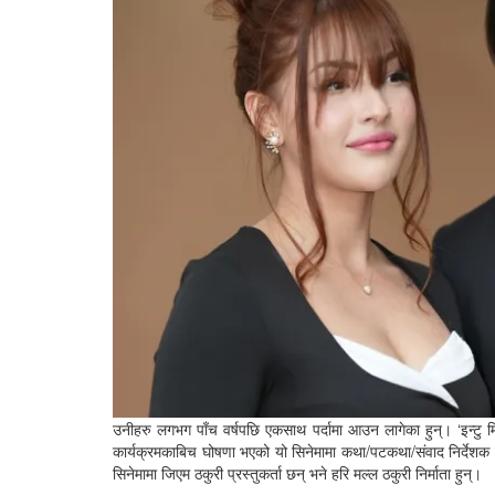
उनीहरु लगभग पाँच वर्षपछि एकसाथ पर्दामा आउन लागेका हुन्। ‘इन्टु
कार्यक्रमकाबिच घोषणा भएको यो सिनेमामा कथा/पटकथा/संवाद निर्देशक यो
सिनेमामा जिएम ठकुरी प्रस्तुकर्ता छन् भने हरि मल्ल ठकुरी निर्माता हुन्।