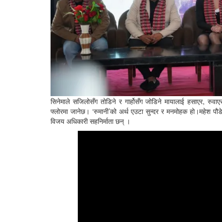
सिनेमाले सजिलोसँग तोडिने र गार्होसँग जोडिने मायालाई हसाएर, रुवाए
फ्लोरमा जानेछ। ‘रुमानी’को अर्थ एउटा सुन्दर र मनमोहक हो।महेश पौडे
विजय अधिकारी सहनिर्माता छन् ।