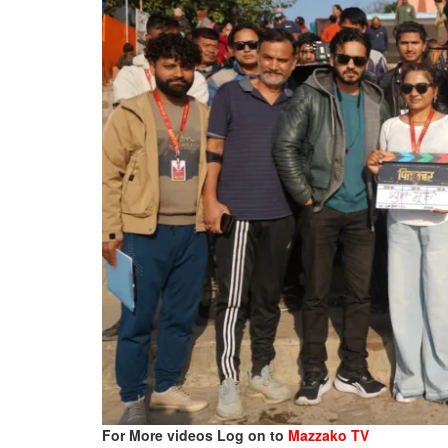
For More videos Log on to
Mazzako TV