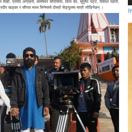
 शाही, प्रमोद अग्रहरी, कामेश्वर चौरासिया, दिव्य देव, सुपुष्पा भट्ट, विशाल पहारी,
दीप खड्का र सौगात मल्ल सिनेमामो दोस्रो सेड्युलमा मात्रै जोडिनेछन् ।
रि