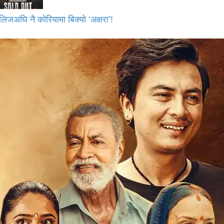
लिजअघि नै कोरियामा बिक्यो ‘अक्षरा’!