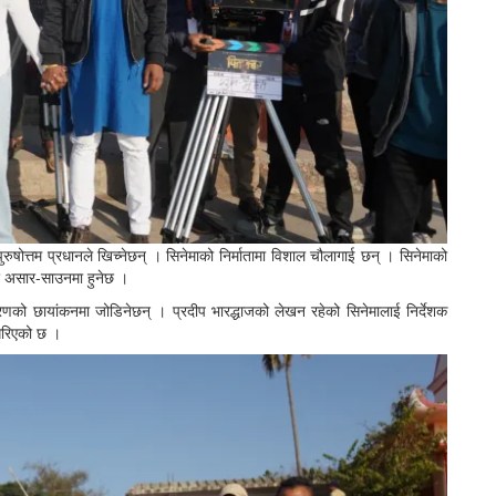
 पुरुषोत्तम प्रधानले खिच्नेछन् । सिनेमाको निर्मातामा विशाल चौलागाई छन् । सिनेमाको
र असार-साउनमा हुनेछ ।
चरणको छायांकनमा जोडिनेछन् । प्रदीप भारद्धाजको लेखन रहेको सिनेमालाई निर्देशक
 गरिएको छ ।