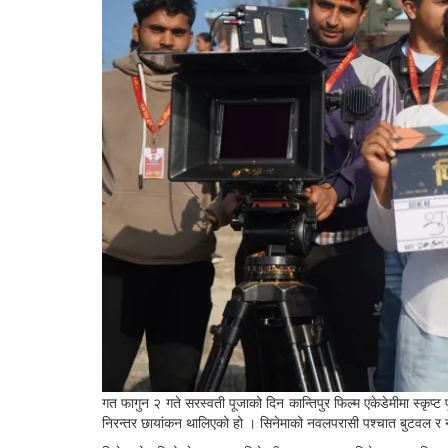
गत फागुन २ गते सरस्वती पूजाको दिन कान्तिपुर फिल्म एकेडेमीमा स्कृप
निरन्तर छायांकन थालिएको हो । सिनेमाको नवलपरासी पश्चात बुटवल र नेप