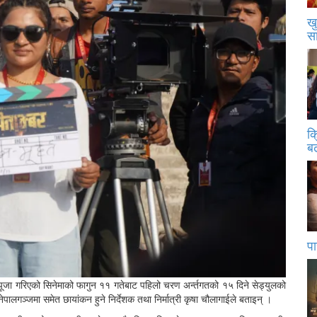
खु
स
क
बढ
पा
्ट पूजा गरिएको सिनेमाको फागुन ११ गतेबाट पहिलो चरण अर्न्तगतको १५ दिने सेड्युलको
ालगञ्जमा समेत छायांकन हुने निर्देशक तथा निर्मात्री कृषा चौलागाईले बताइन् ।