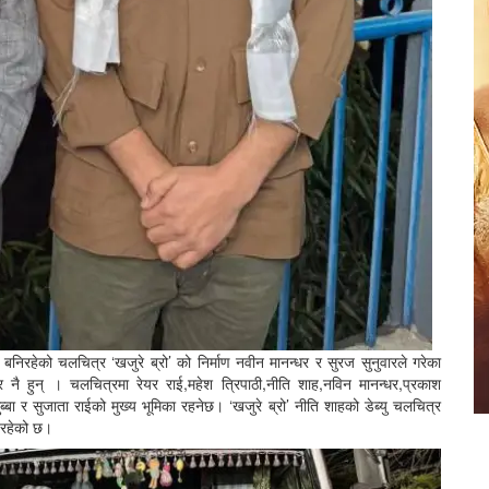
शनमा बनिरहेको चलचित्र ‘खजुरे ब्रो’ को निर्माण नवीन मानन्धर र सुरज सुनुवारले गरेका
 नै हुन् । चलचित्रमा रेयर राई,महेश त्रिपाठी,नीति शाह,नविन मानन्धर,प्रकाश
सुब्बा र सुजाता राईको मुख्य भूमिका रहनेछ। ‘खजुरे ब्रो’ नीति शाहको डेब्यु चलचित्र
 रहेको छ।