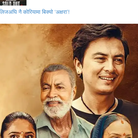
लिजअघि नै कोरियामा बिक्यो ‘अक्षरा’!