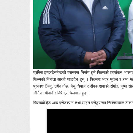
प्रमिस इन्टरटेनमेन्टको ब्यानरमा निर्माण हुने फिल्मको छायांकन भा
फिल्मको निर्माता आरबी थाङदेन हुन् । फिल्ममा भद्र भुजेल र रामा 
प्रकाश लिम्बु, उर्गेन दोङ, मेचु धिमाल र दीपक शर्माको संगीत, सुष्मा
जेनिश न्यौपाने र दिपेन्द्र चिलवाल हुन् ।
फिल्मको हेड अफ प्रोडक्सन तथा लाइन प्रोडुसरमा सिक्किमबाट टीकार