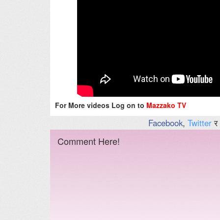
For More videos Log on to
Mazzako TV
Facebook
,
Twitter
र
Comment Here!