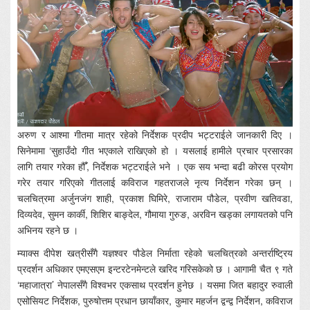
अरुण र आश्मा गीतमा मात्र रहेको निर्देशक प्रदीप भट्टराईले जानकारी दिए ।
सिनेमामा ‘सुहाउँदो गीत भएकाले राखिएको हो । यसलाई हामीले प्रचार प्रसारका
लागि तयार गरेका हौँ’, निर्देशक भट्टराईले भने । एक सय भन्दा बढी कोरस प्रयोग
गरेर तयार गरिएको गीतलाई कविराज गहतराजले नृत्य निर्देशन गरेका छन् ।
चलचित्रमा अर्जुनजंग शाही, प्रकाश घिमिरे, राजाराम पौडेल, प्रवीण खतिवडा,
दिव्यदेव, सुमन कार्की, शिशिर बाङ्देल, गौमाया गुरुङ, अरविन खड्का लगायतको पनि
अभिनय रहने छ ।
म्याक्स दीपेश खत्रीसँगै यज्ञश्वर पौडेल निर्माता रहेको चलचित्रको अन्तर्राष्ट्रिय
प्रदर्शन अधिकार एमएसएम इन्टरटेनमेन्टले खरिद गरिसकेको छ । आगामी चैत ९ गते
‘महाजात्रा’ नेपालसँगै विश्वभर एकसाथ प्रदर्शन हुनेछ । यसमा जित बहादुर रुवाली
एसोसियट निर्देशक, पुरुषोत्तम प्रधान छायाँकार, कुमार महर्जन द्वन्द्व निर्देशन, कविराज