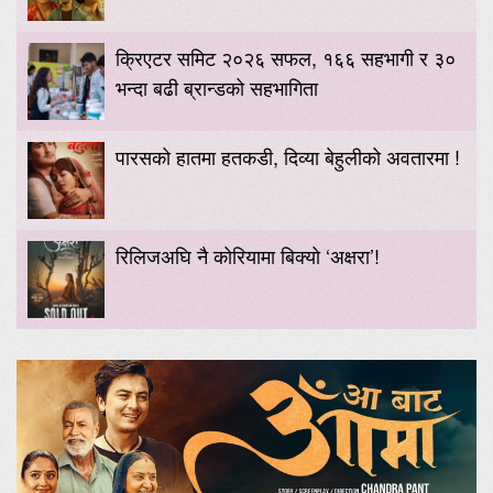
क्रिएटर समिट २०२६ सफल, १६६ सहभागी र ३०
भन्दा बढी ब्रान्डको सहभागिता
पारसको हातमा हतकडी, दिव्या बेहुलीको अवतारमा !
रिलिजअघि नै कोरियामा बिक्यो ‘अक्षरा’!