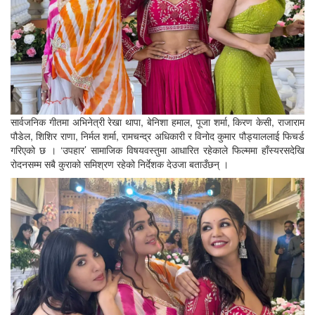
सार्वजनिक गीतमा अभिनेत्री रेखा थापा, बेनिशा हमाल, पूजा शर्मा, किरण केसी, राजाराम
पौडेल, शिशिर राणा, निर्मल शर्मा, रामचन्द्र अधिकारी र विनोद कुमार पौड्याललाई फिचर्ड
गरिएको छ । ‘उपहार’ सामाजिक विषयवस्तुमा आधारित रहेकाले फिल्ममा हाँस्यरसदेखि
रोदनसम्म सबै कुराको समिश्रण रहेको निर्देशक देउजा बताउँछन् ।