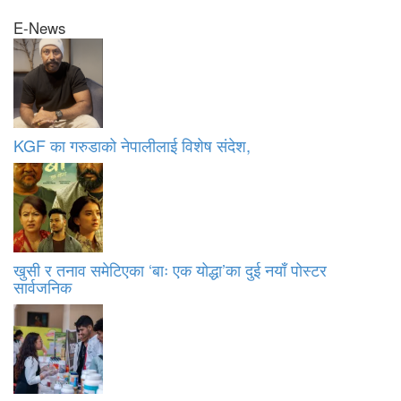
E-News
KGF का गरुडाको नेपालीलाई विशेष संदेश,
खुसी र तनाव समेटिएका ‘बाः एक योद्धा’का दुई नयाँ पोस्टर
सार्वजनिक