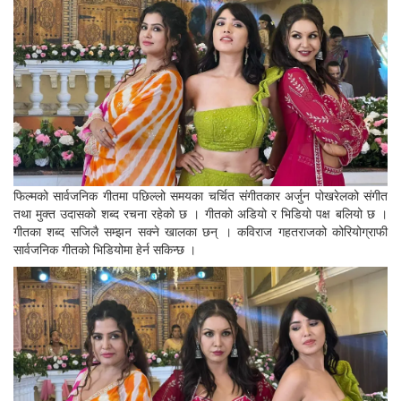
फिल्मको सार्वजनिक गीतमा पछिल्लो समयका चर्चित संगीतकार अर्जुन पोखरेलको संगीत
तथा मुक्त उदासको शब्द रचना रहेको छ । गीतको अडियो र भिडियो पक्ष बलियो छ ।
गीतका शब्द सजिलै सम्झन सक्ने खालका छन् । कविराज गहतराजको कोरियोग्राफी
सार्वजनिक गीतको भिडियोमा हेर्न सकिन्छ ।