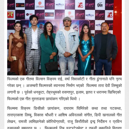
फिल्मको एक गीतमा विल्सन विक्रम राई, वर्षा सिवाकोटी र गीता ढुंगानाले पनि नृत्य
गरेका छन् । अजम्बरी फिल्मस्को ब्यानरमा निर्माण भएको फिल्ममा तारा देवी लिम्बुको
लगानी छ । पूर्वको धनकुटा, तेह्रथुमको वसन्तपुर, इलाम, झापा र धरानमा खिचिएको
फिल्मको एक गीत मुस्ताङमा छायांकन गरिएको थियो ।
फिल्ममा विक्रम डिसीको छायांकन, दयाराम घिमिरेको कथा तथा पटकथा,
ताराप्रकाश लिम्बु, विकास चौधरी र आशिष अविरलको संगीत, डिपी खनालको गीत
लेखन, रामजी लामिछानेको कोरियोग्राफी, राजु किराँतीको द्वन्द्व निर्देशन र प्रविन
ढकालको सम्पादन छ । फिल्मलाई रिच इन्टरटेनमेन्ट र एफडी कम्पनिले वितरण