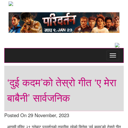
Toggle
navigati
‘दुई कदम’को तेस्रो गीत ‘ए मेरा
बाबैनी’ सार्वजनिक
Posted On 29 November, 2023
आगामी मंसिर २९ गतेबाट प्रदर्शनको तयारीमा रहेको सिनेमा ‘दुई कदम’को तेस्रो गीत