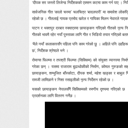
‘दीपक सर जस्तो लिजेन्ड निर्देशकको एक्सन कटमा काम गर्न पाए । निकै
सार्वजनिक गीत ‘कालो चस्मा’ चलचित्र ‘बादलपारी’ मा समावेश लोकप्रि
रहेको छ । गीतलाई गायक प्रमोद खरेल र गायिका मिलन नेवारले गाएक
पाटन र भक्तपुर दरबार स्क्वाएरमा छायाङ्कन गरिएको गीतको नृत्य निर्द
गीतको भावमै रहेर नयाँ पुस्ताका लागि गीत र भिडियो तयार गरिएको बत
‘मैले नयाँ कलाकारसँग पहिला पनि काम गरेको छु । अहिले पनि उहाँहर
छ’, निर्देशक श्रेष्ठले भने ।
रोमान्स फिल्म्स र तपश्री फिल्म्स (सिक्किम) को संयुक्त व्यानरमा
गरेका छन् । यसमा राजाराम बुढाथोकीको निर्माण, कोमल गुरुङको सह निर
छायाङ्कन, शम्भुजित बाँस्कोटा, दीपक शर्मा, महेश खड्का र बाबुल ग
रामजी लामिछाने र निशा रसाइलीको नृत्य निर्देशन रहेको छ ।
यसको छायाङ्कन नेपालसँगै सिक्किमको रमणीय दृश्यमा गरिएको छ ।
प्रदर्शनका लागि वितरण गर्नेछ ।