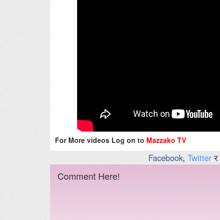
For More videos Log on to
Mazzako TV
Facebook
,
Twitter
र
Comment Here!