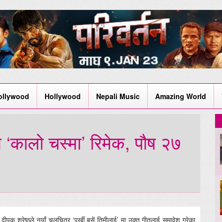
ollywood
Hollywood
Nepali Music
Amazing World
गि ‘कालो चस्मा’ रिमेक, पौष २७
दीपक श्रेष्ठले नयाँ चलचित्र ‘पर्खी बसें तिमीलाई’ मा उक्त गीतलाई समावेश गरेका