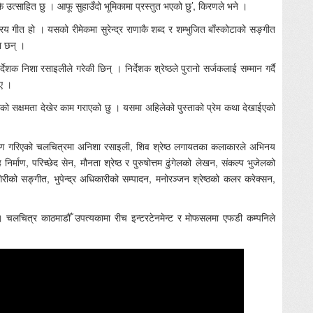
 उत्साहित छु । आफू सुहाउँदो भूमिकामा प्रस्तुत भएको छु’, किरणले भने ।
य गीत हो । यसको रीमेकमा सुरेन्द्र राणाकै शब्द र शम्भुजित बाँस्कोटाको सङ्गीत
ा छन् ।
ेशक निशा रसाइलीले गरेकी छिन् । निर्देशक श्रेष्ठले पुरानो सर्जकलाई सम्मान गर्दै
ाए ।
ूको सक्षमता देखेर काम गराएको छु । यसमा अहिलेको पुस्ताको प्रेम कथा देखाईएको
 निर्माण गरिएको चलचित्रमा अनिशा रसाइली, शिव श्रेष्ठ लगायतका कलाकारले अभिनय
्माण, परिच्छेद सेन, मौनता श्रेष्ठ र पुरुषोत्तम ढुंगेलको लेखन, संकल्प भुजेलको
िरीको सङ्गीत, भुपेन्द्र अधिकारीको सम्पादन, मनोरञ्जन श्रेष्ठको कलर करेक्सन,
 चलचित्र काठमाडौँ उपत्यकामा रीच इन्टरटेनमेन्ट र मोफसलमा एफडी कम्पनिले