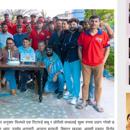
ेका अनुसार फिल्मले एक रिटायर्ड बाबु र छोरीको कथालाई सुक्ष्म रुपमा उठान गरेको छ
र्पण थापा, प्रमोद अग्रहरी, अन्जना बराइली, सिम्रन खड्का, आयुशी ढकाल, विनोद