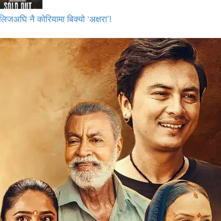
लिजअघि नै कोरियामा बिक्यो ‘अक्षरा’!