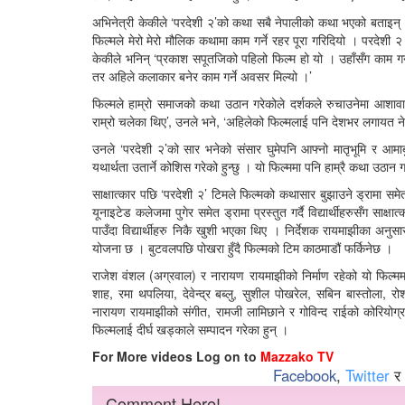
अभिनेत्री केकीले ‘परदेशी २’को कथा सबै नेपालीको कथा भएको बताइन् 
फिल्मले मेरो मेरो मौलिक कथामा काम गर्ने रहर पूरा गरिदियो । परदेशी 
केकीले भनिन् ‘प्रकाश सपूतजिको पहिलो फिल्म हो यो । उहाँसँग काम गर्न 
तर अहिले कलाकार बनेर काम गर्ने अवसर मिल्यो ।’
फिल्मले हाम्रो समाजको कथा उठान गरेकोले दर्शकले रुचाउनेमा आशावाद
राम्रो चलेका थिए’, उनले भने, ‘अहिलेको फिल्मलाई पनि देशभर लगायत नेप
उनले ‘परदेशी २’को सार भनेको संसार घुमेपनि आफ्नो मातृभूमि र आमाबु
यथार्थता उतार्ने कोशिस गरेको हुन्छु । यो फिल्ममा पनि हाम्रै कथा उठान
साक्षात्कार पछि ‘परदेशी २’ टिमले फिल्मको कथासार बुझाउने ड्रामा स
यूनाइटेड कलेजमा पुगेर समेत ड्रामा प्रस्तुत गर्दै विद्यार्थीहरुसँग साक्
पाउँदा विद्यार्थीहरु निकै खुशी भएका थिए । निर्देशक रायमाझीका अनुस
योजना छ । बुटवलपछि पोखरा हुँदै फिल्मको टिम काठमाडौं फर्किनेछ ।
राजेश वंशल (अग्रवाल) र नारायण रायमाझीको निर्माण रहेको यो फिल्ममा
शाह, रमा थपलिया, देवेन्द्र बब्लु, सुशील पोखरेल, सबिन बास्तोला,
नारायण रायमाझीको संगीत, रामजी लामिछाने र गोविन्द राईको कोरियोग्रा
फिल्मलाई दीर्घ खड्काले सम्पादन गरेका हुन् ।
For More videos Log on to
Mazzako TV
Facebook
,
Twitter
र
Comment Here!