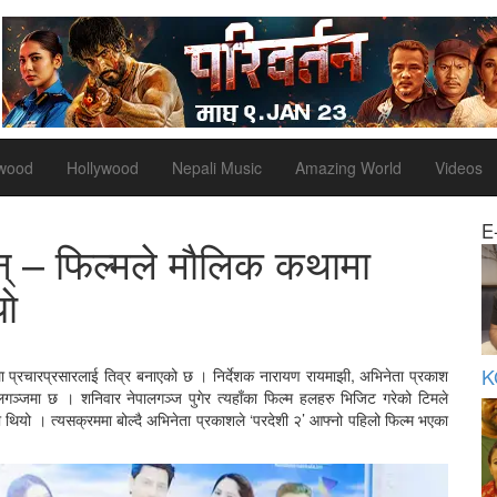
ywood
Hollywood
Nepali Music
Amazing World
Videos
E
िन् – फिल्मले मौलिक कथामा
यो
K
ा प्रचारप्रसारलाई तिव्र बनाएको छ । निर्देशक नारायण रायमाझी, अभिनेता प्रकाश
लगञ्जमा छ । शनिवार नेपालगञ्ज पुगेर त्यहाँका फिल्म हलहरु भिजिट गरेको टिमले
ो थियो । त्यसक्रममा बोल्दै अभिनेता प्रकाशले ‘परदेशी २’ आफ्नो पहिलो फिल्म भएका