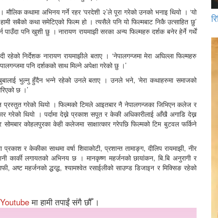
। मौलिक कथामा अभिनय गर्ने रहर ‘परदेशी २’ले पूरा गरेको उनको भनाइ थियो । ‘यो
रि
२ हामी सबैको कथा समेटिएको फिल्म हो । त्यसैले पनि यो फिल्मबाट निकै उत्साहित छु’
पाउँदा पनि खुशी छु । नारायण रायमाझी सरका अन्य फिल्महरु दर्शक बनेर हेर्ने गर्थें
ी रहेको निर्देशक नारायण रायमाझीले बताए । ‘नेपालगन्जमा मेरा अघिल्ला फिल्महरु
ालगन्जमा पनि दर्शकको साथ मिल्ने अपेक्षा गरेको छु ।’
बालाई भुल्नु हुँदैन भन्ने रहेको उनले बताए । उनले भने, ‘मेरा कथाहरुमा समाजको
 गरिएको छ ।’
मेत प्रस्तुत गरेको थियो । फिल्मको टिमले आइतबार नै नेपालगन्जका जिभिएन कलेज र
षात्कार गरेको थियो । पर्दामा देख्ने प्रकाश सपूत र केकी अधिकारीलाई आँखै अगाडि देख्न
ार सोमबार कोहलपुरका केही कलेजमा साक्षात्कार गरेपछि फिल्मको टिम बुटवल फर्किने
 प्रकाश र केकीका साथमा वर्षा शिवाकोटी, प्रशान्त तामाङ्ग, दीलिप रायमाझी, नीर
 रोशनी कार्की लगायतको अभिनय छ । मानकृष्ण महर्जनको छायांकन, बि.बि अनुरागी र
फी, अष्ट महर्जनको द्धन्द्ध, श्यामश्वेत रसाईलीको साउण्ड डिजाइन र मिक्सिङ रहेको
Youtube
मा हामी तपाईं संगै छौँ ।