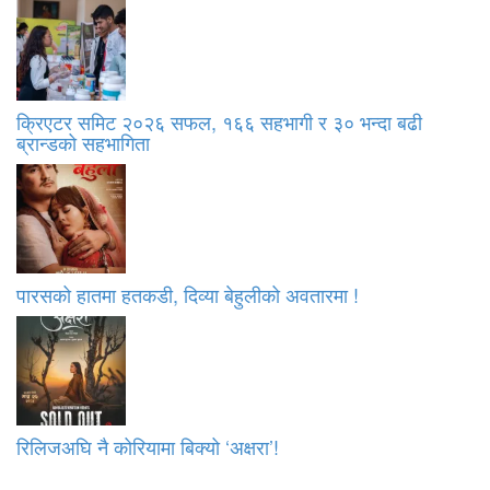
क्रिएटर समिट २०२६ सफल, १६६ सहभागी र ३० भन्दा बढी
ब्रान्डको सहभागिता
पारसको हातमा हतकडी, दिव्या बेहुलीको अवतारमा !
रिलिजअघि नै कोरियामा बिक्यो ‘अक्षरा’!