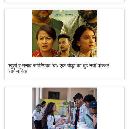
खुसी र तनाव समेटिएका ‘बाः एक योद्धा’का दुई नयाँ पोस्टर
सार्वजनिक