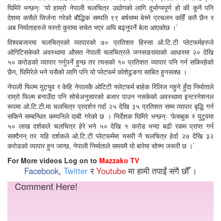
घिमिरे भन्छन्ः ‘यो हाम्रो नेपाली चलचित्र उद्योगको लागि दुर्भाग्यपूर्ण हो की कुनै पनि
देशमा कसैले सिर्जना गरेको बौद्धिक सम्पति ९९ बर्षसम्म बेच्ने प्रचलन कहिँ कतै छैन र
अब निर्माताहरुले यस्तो कुरामा सचेत भएर अघि बढ्नुपर्ने बेला आएकोछ ।’
विश्वबजारमा चलचित्रको व्यापारको ७० प्रतिशत हिस्सा ओ.टि.टी प्लेटफर्महरुले
ओगिटिसकेको अवस्थामा औसत नेपाली चलचित्रले जनसङख्याको आधारमा २० देखि
५० करोडको व्यापार गर्नुपर्ने हुन्छ तर त्यसको १० प्रतिशत व्यापार पनि गर्न सकिरहेको
छैन, घिमिरेले भने यसैको लागि पनि यो प्लेटफर्म कोशेढुङगा साबित हुनसक्छ ।
नेपाली फिल्म युट्युव र केहि नेपालकै ओटिटी फ्लेटफर्म बाहेक रिलिज नहुने हुँदा निर्माताले
राम्रो फिल्म बनाउँदा पनि सोचेअनुसारको बजार पाउन नसकेको अवस्थामा इन्टरनेशनल
रूपमा ओ.टि.टी.मा चलचित्र प्रदर्शन गर्दा २५ देखि ३५ प्रतिशत सम्म व्यापार बृद्धि गर्न
सकिने सम्बन्धित कम्पनिले दाबी गरेको छ । निर्देशक घिमिरे भन्छन्ः ‘फेसबुक र युटुवमा
५० लाख दर्शकले चलचित्र हेरे भने ५० देखि १ करोड भन्दा बढी रकम प्राप्त गर्न
सक्दैनन् तर यहि दर्शकले ओ.टि.टी प्लेटफर्ममा यसरी नै चलचित्र हेर्दा २७ देखि ३२
करोडको व्यापार हुन जान्छ, नेपाली निर्माताले समयमै यो बारेमा सोच्न जरूरी छ ।’
For More videos Log on to
Mazzako TV
Facebook
,
Twitter
र
Youtube
मा हामी तपाईं संगै छौँ ।
Comment Here!