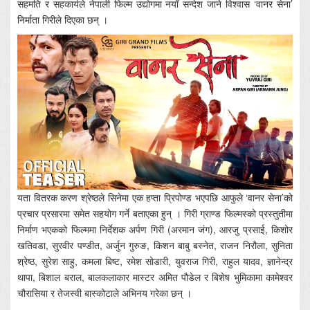
सहमति र सहकार्यले नेपाली फिल्म उद्योगमा नयाँ सन्देश जाने विश्वास ‘वानर सेना’
निर्माता गिरीले दिएका छन् ।
यता वितरक करण श्रेष्ठले सिनेमा एक हप्ता प्रिपोण्ड भएपछि आफुले ‘वानर सेना’को
प्रचार प्रसारमा समेत सहयोग गर्ने बताएका हुन् । गिरी ग्राण्ड फिल्मस्को प्रस्तुतीमा
निर्माण भएकको फिल्ममा निर्देशक अर्पण गिरी (अरमान जंग), आरजु प्रसाई, किशोर
खतिवडा, सुरवीर पण्डीत, अर्जुन गुरुङ, किशन बाबु बस्नेत, राजन निरौला, सुनिता
श्रेष्ठ, सुरेश साहु, कमला बिष्ट, रमेश सोडारी, युवराज गिरी, राहुल यादव, ज्ञानेन्द्र
थापा, बिशाल बराल, बालकलाकार मास्टर अमित पौडेल र बिशेष भुमिकामा कामेश्वर
चौरासिया र तेजस्वी बास्कोटाले अभिनय गरेका छन् ।