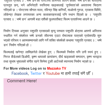
‘पशुपति प्रसाद २ : भष्मे डन’को पोस्टरमा अभिनेता विपिन कार्की ‘भष्मे डन’को चरित्रमा
प्रस्तुत छन्, भने अभिनेत्री स्वस्तिमा खड्कालाई ‘दुर्गामाता’को अवतारमा चित्रण
गरिएको छ । पोस्टरमा सौगात मल्ल, रविन्द्र सिंह बानियाँ, माओत्से गुरुङ, प्रकास घिमिरे,
लोकेन्द्र लेखक लगायतका अन्य कलाकारहरुलाई पनि स्थान दिएको छ । ‘पशुपति
प्रसाद २ : भष्मे डन’ आगामी बडा दशैंको फूलपातीबाट फिल्म प्रदर्शनमा आउने छ ।
निर्माण टिमका अनुसार पशुपति प्रसादको मृत्यु पश्चात पशुपति क्षेत्रमा आफ्नो अस्तित्व
स्थापित गर्न संघर्षरत भष्मे डनको जीवनमा एउटा रोमाञ्चक पात्रको प्रवेशपछि सुरु
भएको परिचय र आत्मसम्मानको लागि गर्ने शक्ति संघर्षको कथामा ‘पशुपति प्रसाद २ : भष्मे
डन’ निर्माण गरिएको हो ।
फिल्मलाई खगेन्द्र लामिछानेले लेखेका हुन् । फिल्मको निर्माता पनि उनी स्वयं हुन् ।
निरज कँडेलको डिओपी, कृष्ण थापाको छायांकन, दीर्घ खड्काको सम्पादन, कृष्ण भारद्वाज
तथा सुभाष भुषालको संगीत रहने सिनेमा टुकी आर्टस्को ब्यानरमा निर्माण भएको छ ।
For More videos Log on to
Mazzako TV
Facebook
,
Twitter
र
Youtube
मा हामी तपाईं संगै छौँ ।
Comment Here!