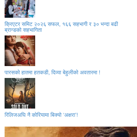
क्रिएटर समिट २०२६ सफल, १६६ सहभागी र ३० भन्दा बढी
ब्रान्डको सहभागिता
पारसको हातमा हतकडी, दिव्या बेहुलीको अवतारमा !
रिलिजअघि नै कोरियामा बिक्यो ‘अक्षरा’!