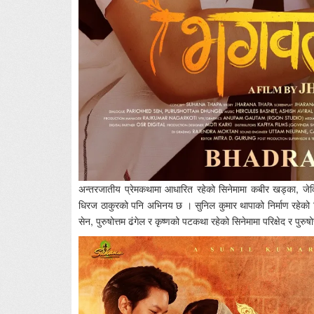
अन्तरजातीय प्रेमकथामा आधारित रहेको सिनेमामा कबीर खड्का, जेविस
धिरज ठाकुरको पनि अभिनय छ । सुनिल कुमार थापाको निर्माण रहेको सि
सेन, पुरुषोत्तम ढंगेल र कृष्णको पटकथा रहेको सिनेमामा परिक्षेद र पुरुष