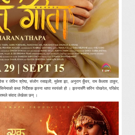
 र जेविन श्रेष्ठ, संजोग रसाइली, मुकेश झा, अनुराग कुँवर, राम कैलाश ठाकुर,
नेमाको कथा निर्देशक झरना थापा स्वयंको हो । झरनासँगै सरिन पोखरेल, परिक्षेद
ोत्तमले संवाद लेखेका छन् ।