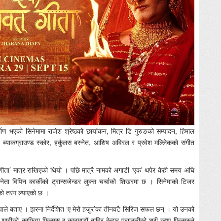
र्माण भएको सिनेमामा राजेश श्रेष्ठको छायांकन, मित्र डि गुरुङको सम्पादन, हिमाल
को ब्याकग्राउण्ड स्कोर, हर्कुलस बस्नेत, आशिष अविरल र प्रवेश मल्लिेकको संगीत
त् गीता’ मात्र राखिएको थियो । पछि मात्रै नामको अगाडी ‘एक’ थपेर केही समय अघि
ता विपिन कार्कीको ट्रान्सजेन्डर लुक्स चर्चाको शिखरमा छ । सिनेमाको टिजर
 तरंग ल्याएको छ ।
ापाले बताए । झरना निर्देशित ‘ए मेरो हजुर’का तीनवटै सिरिज सफल छन् । यो उनको
द शाहीको काफिया फिल्मस् र काठमाडौं बाहिर केदार पराजुलीको श्री कृष्ण फिल्मस्ले