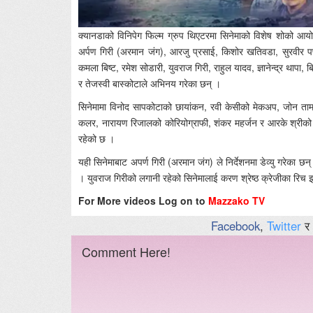
क्यानडाको विनिपेग फिल्म ग्रुप थिएटरमा सिनेमाको विशेष शोको आयोजन
अर्पण गिरी (अरमान जंग), आरजु प्रसाई, किशोर खतिवडा, सुरवीर पण्डी
कमला बिष्ट, रमेश सोडारी, युवराज गिरी, राहुल यादव, ज्ञानेन्द्र थाप
र तेजस्वी बास्कोटाले अभिनय गरेका छन् ।
सिनेमामा विनोद सापकोटाको छायांकन, रवी केसीको मेकअप, जोन तामा
कलर, नारायण रिजालको कोरियोग्राफी, शंकर महर्जन र आरके श्रीको द्धन्द
रहेको छ ।
यही सिनेमाबाट अपर्ण गिरी (अरमान जंग) ले निर्देशनमा डेव्यु गरेका छ
। युवराज गिरीको लगानी रहेको सिनेमालाई करण श्रेष्ठ क्रेजीका रिच इन
For More videos Log on to
Mazzako TV
Facebook
,
Twitter
र
Comment Here!