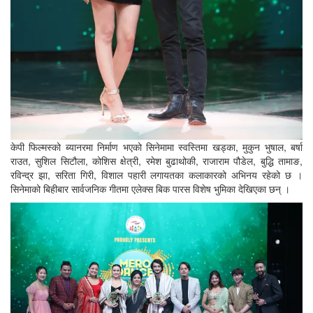
केपी फिल्मस्को ब्यानरमा निर्माण भएको सिनेमामा स्वस्तिमा खड्का, मुकुन भुषाल, बर्षा
राउत, सुशिल सिटौला, कोशिस क्षेत्री, रमेश बुढाथोकी, राजाराम पौडेल, बुद्धि तामाङ,
रविन्द्र झा, सरिता गिरी, विशाल पहारी लगायतका कलाकारको अभिनय रहेको छ ।
सिनेमाको बिहीबार सार्वजनिक गीतमा एलेक्स बिक पारस विशेष भुमिका देखिएका छन् ।