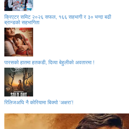
क्रिएटर समिट २०२६ सफल, १६६ सहभागी र ३० भन्दा बढी
ब्रान्डको सहभागिता
पारसको हातमा हतकडी, दिव्या बेहुलीको अवतारमा !
रिलिजअघि नै कोरियामा बिक्यो ‘अक्षरा’!