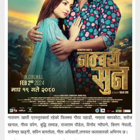
नारायण खाती प्रस्तुतकर्ता रहेको फिल्ममा गौरव पहाडी, नम्रता सापकोटा, सरोज
खनाल, गौरव दर्पण, बुद्धि तामाङ, राजाराम पौडेल, विनोद न्यौपाने, किरण नेपाली,
राजेन्द्र खड्गी, सविन बास्तोला, गीता अधिकारी,लगायत कलाकारको अभिनय छ।