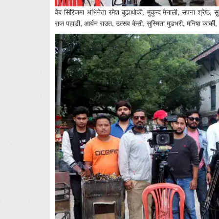
वेब सिरिजमा अभिनेता रमेश बुढाथोकी, मुकुन्द मैनाली, सपना श्रेष्ठ, स
राज पहाडी, आर्यन राउत, उत्सव केसी, सुस्मिता मुडभरी, मनिषा कार्