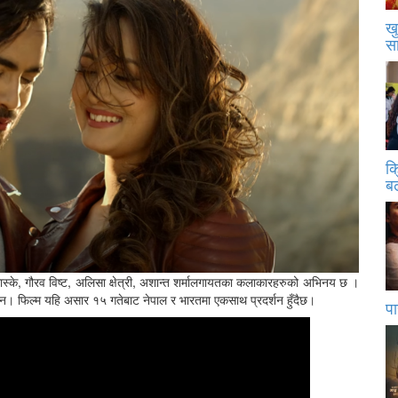
खु
स
क
बढ
ल्पा मास्के, गौरव विष्ट, अलिसा क्षेत्री, अशान्त शर्मालगायतका कलाकारहरुको अभिनय छ ।
ा हुन। फिल्म यहि असार १५ गतेबाट नेपाल र भारतमा एकसाथ प्रदर्शन हुँदैछ।
पा