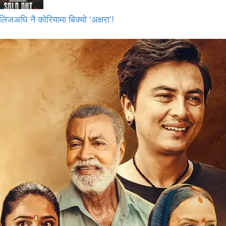
लिजअघि नै कोरियामा बिक्यो ‘अक्षरा’!