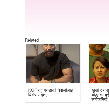
Related
KGF का गरुडाको नेपालीलाई
खुसी र तना
विशेष संदेश,
योद्धा’का दु
सार्वजनिक