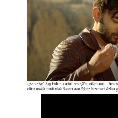
सुरज पाण्डेको डेब्यु निर्देशनमा बनेको ‘परस्त्री’मा कोसिस क्षेत्री, शि
शर्मिला पाण्डेले लगानी गरेको फिल्मको कथा दिपेन्द्र के खनालले लेखेक