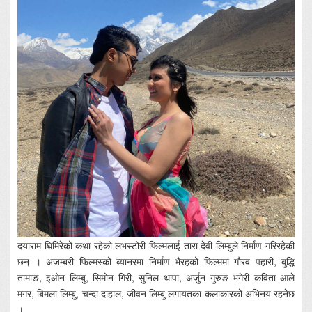
दयाराम घिमिरेको कथा रहेको लभस्टोरी फिल्मलाई तारा देवी लिम्बुले निर्माण गरिरहेकी
छन् । अजम्बरी फिल्मस्को ब्यानरमा निर्माण भैरहको फिल्ममा गौरव पहारी, बुद्धि
तामाङ, इओन लिम्बु, सिमोन गिरी, सुनिल थापा, अर्जुन गुरुङ भंगेरी कविता आले
मगर, बिमला लिम्बु, चन्दा दाहाल, जीवन लिम्बु लगायतका कलाकारको अभिनय रहनेछ
।