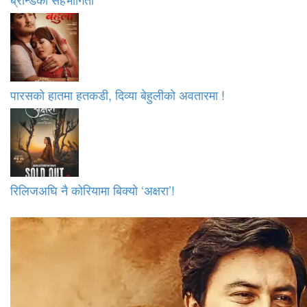
पारसको हातमा हतकडी, दिव्या बेहुलीको अवतारमा !
रिलिजअघि नै कोरियामा बिक्यो ‘अक्षरा’!