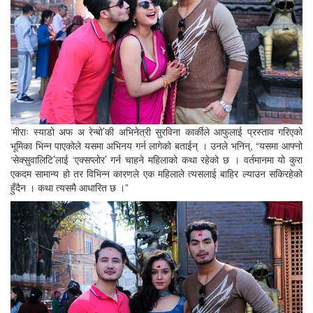
‘मीराः स्याडो अफ अ रेन्बो’की अभिनेत्री सुरविना कार्कीले आफुलाई प्रस्ताव गरिएको
भूमिका भिन्न पाएकोले यसमा अभिनय गर्न लागेको बताईन् । उनले भनिन्, “यसमा आफ्नो
‘सेक्सुवालिटि’लाई ‘एक्सप्लोर’ गर्न चाहने महिलाको कथा रहेको छ । वर्तमानमा यो कुरा
एकदम सामान्य हो तर विभिन्न कारणले एक महिलाले त्यसलाई बाहिर ल्याउन सकिरहेको
हुँदैन । कथा त्यसमै आधारित छ ।”