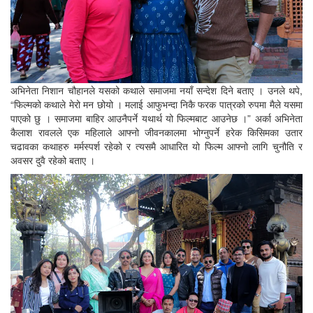
अभिनेता निशान चौहानले यसको कथाले समाजमा नयाँ सन्देश दिने बताए । उनले थपे,
“फिल्मको कथाले मेरो मन छोयो । मलाई आफुभन्दा निकै फरक पात्रको रुपमा मैले यसमा
पाएको छु । समाजमा बाहिर आउनैपर्ने यथार्थ यो फिल्मबाट आउनेछ ।” अर्का अभिनेता
कैलाश रावलले एक महिलाले आफ्नो जीवनकालमा भोग्नुपर्ने हरेक किसिमका उतार
चढावका कथाहरु मर्मस्पर्श रहेको र त्यसमै आधारित यो फिल्म आफ्नो लागि चुनौति र
अवसर दुवै रहेको बताए ।