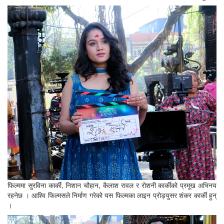
फिल्ममा सुरविना कार्की, निशान चौहान, कैलाश रावल र रोशनी कार्कीको प्रमूख अभिनय
रहनेछ । आश्वि फिल्मसले निर्माण गरेको यस फिल्मका लाइन प्रोड्युसर शंकर कार्की हुन्
।