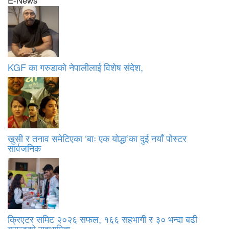
KGF का गरुडाको नेपालीलाई विशेष संदेश,
खुसी र तनाव समेटिएका ‘बाः एक योद्धा’का दुई नयाँ पोस्टर
सार्वजनिक
क्रिएटर समिट २०२६ सफल, १६६ सहभागी र ३० भन्दा बढी
ब्रान्डको सहभागिता