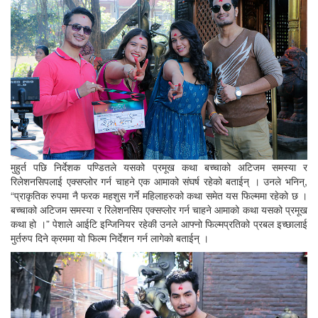
मुहुर्त पछि निर्देशक पण्डितले यसको प्रमूख कथा बच्चाको अटिजम समस्या र
रिलेशनसिपलाई एक्सप्लोर गर्न चाहने एक आमाको संघर्ष रहेको बताईन् । उनले भनिन्,
“प्राकृतिक रुपमा नै फरक महशुस गर्ने महिलाहरुको कथा समेत यस फिल्ममा रहेको छ ।
बच्चाको अटिजम समस्या र रिलेशनसिप एक्सप्लोर गर्न चाहने आमाको कथा यसको प्रमूख
कथा हो ।” पेशाले आईटि इन्जिनियर रहेकी उनले आफ्नो फिल्मप्रतिको प्रबल इच्छालाई
मुर्तरुप दिने क्रममा यो फिल्म निर्देशन गर्न लागेको बताईन् ।