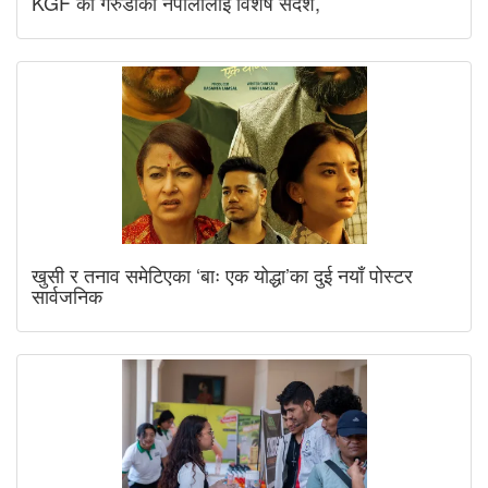
KGF का गरुडाको नेपालीलाई विशेष संदेश,
खुसी र तनाव समेटिएका ‘बाः एक योद्धा’का दुई नयाँ पोस्टर
सार्वजनिक