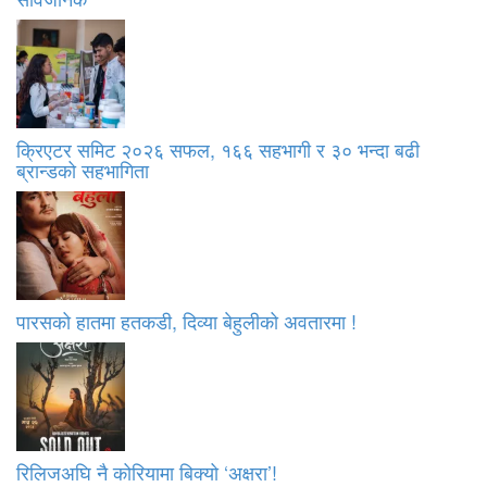
क्रिएटर समिट २०२६ सफल, १६६ सहभागी र ३० भन्दा बढी
ब्रान्डको सहभागिता
पारसको हातमा हतकडी, दिव्या बेहुलीको अवतारमा !
रिलिजअघि नै कोरियामा बिक्यो ‘अक्षरा’!