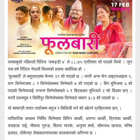
रामबाबुको पछिल्लो रिलिज ’कबड्डी ४’ ले ८८.७५ प्रतिशत शो पाएको थियो । जुन
यस वर्ष रिलिज नेपाली फिल्मको हकमा सर्वाधिक हो ।
’फूलबारी’ ले क्युएफएक्स चेनमा २९ शो पाएको छ । यस्तै अन्य चेन आइएनआइमा ९,
वान सिनेमाजमा ८ र सिनेप्लेक्समा सिनेमाले ७ शो पाएको छ । बिग मुभिजमा ६ शो
पाएको सिनेमालाई रन्जना सिनेप्लेक्सले ५ र बिएसआर मुभिजले २ शो दिएका छन् ।
यस्तै एफक्युब र किर्तिपुर सिनेप्लेक्समा सिनेमाले समान ३÷३ शो पाएको छ ।
यो सामाग्री तयार पार्दासम्म क्युज र सिडिसी भने शो खोल्ने प्रक्रियामा छन् ।
पारिवारिक कथामा निर्मित सिनेमामा विपिन कार्की, अरुणा कार्की, प्रियंका कार्की,
दयाहाङ राई, गौमाया गुरुङ, शिल्पा मास्के, अनुपम शर्मा, सोमनाथ खनाल, मनिष
ढकाल, लोकेन्द्र लेखकलगायतका कलाकारको अभिनय छ ।