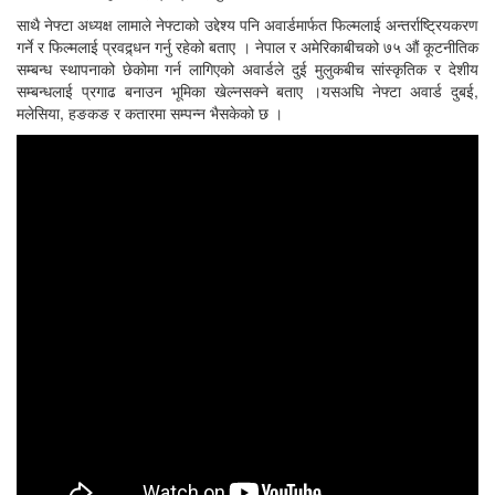
साथै नेफ्टा अध्यक्ष लामाले नेफ्टाको उद्देश्य पनि अवार्डमार्फत फिल्मलाई अन्तर्राष्ट्रियकरण
गर्ने र फिल्मलाई प्रवद्र्धन गर्नु रहेको बताए । नेपाल र अमेरिकाबीचको ७५ औं कूटनीतिक
सम्बन्ध स्थापनाको छेकोमा गर्न लागिएको अवार्डले दुई मुलुकबीच सांस्कृतिक र देशीय
सम्बन्धलाई प्रगाढ बनाउन भूमिका खेल्नसक्ने बताए ।यसअघि नेफ्टा अवार्ड दुबई,
मलेसिया, हङकङ र कतारमा सम्पन्न भैसकेको छ ।