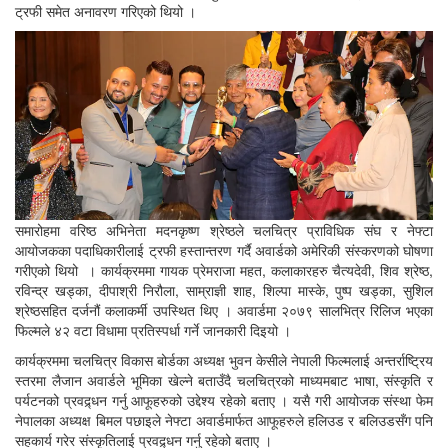
ट्रफी समेत अनावरण गरिएको थियो ।
समारोहमा वरिष्ठ अभिनेता मदनकृष्ण श्रेष्ठले चलचित्र प्राविधिक संघ र नेफ्टा
आयोजकका पदाधिकारीलाई ट्रफी हस्तान्तरण गर्दै अवार्डको अमेरिकी संस्करणको घोषणा
गरीएको थियो । कार्यक्रममा गायक प्रेमराजा महत, कलाकारहरु चैत्यदेवी, शिव श्रेष्ठ,
रविन्द्र खड्का, दीपाश्री निरौला, साम्राज्ञी शाह, शिल्पा मास्के, पुष्प खड्का, सुशिल
श्रेष्ठसहित दर्जनौं कलाकर्मी उपस्थित थिए । अवार्डमा २०७९ सालभित्र रिलिज भएका
फिल्मले ४२ वटा विधामा प्रतिस्पर्धा गर्ने जानकारी दिइयो ।
कार्यक्रममा चलचित्र विकास बोर्डका अध्यक्ष भुवन केसीले नेपाली फिल्मलाई अन्तर्राष्ट्रिय
स्तरमा लैजान अवार्डले भूमिका खेल्ने बताउँदै चलचित्रको माध्यमबाट भाषा, संस्कृति र
पर्यटनको प्रवद्र्धन गर्नु आफूहरुको उद्देश्य रहेको बताए । यसै गरी आयोजक संस्था फेम
नेपालका अध्यक्ष बिमल पछाइले नेफ्टा अवार्डमार्फत आफूहरुले हलिउड र बलिउडसँग पनि
सहकार्य गरेर संस्कृतिलाई प्रवद्र्धन गर्नु रहेको बताए ।