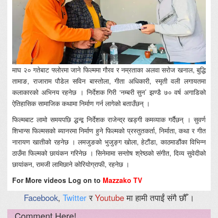
माघ २० गतेबाट फ्लोरमा जाने फिल्ममा गौरव र नम्रताका अलवा सरोज खनाल, बुद्धि
तामाङ, राजाराम पौडेल सविन बास्तोला, गीता अधिकारी, स्मृती वली लगायतमा
कलाकारको अभिनय रहनेछ । निर्देशक गिरी ‘नम्बरी सुन’ झण्डै ७० वर्ष अगाडिको
ऐतिहासिक सामाजिक कथामा निर्माण गर्न लागेको बताउँछन् ।
फिल्मबाट लामो समयपछि द्धन्द्व निर्देशक राजेन्द्र खड्गी कमव्याक गर्दैछन् । सुवर्ण
शिभान्स फिल्मसको ब्यानरमा निर्माण हुने फिल्मको प्रस्तुतकर्ता, निर्माता, कथा र गीत
नारायण खातीको रहनेछ । लमजुङको भुजुङ्ग खोला, हेटौंडा, काठमाडौंका विभिन्न
ठाउँमा फिल्मको छायंकन गरिनेछ । सिनेमामा सन्तोष श्रेष्ठको संगीत, दिव्य सुवेदीको
छायांकन, रामजी लामिछाने कोरियोग्राफी, रहनेछ ।
For More videos Log on to
Mazzako TV
Facebook
,
Twitter
र
Youtube
मा हामी तपाईं संगै छौँ ।
Comment Here!