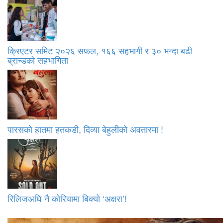
क्रिएटर समिट २०२६ सफल, १६६ सहभागी र ३० भन्दा बढी
ब्रान्डको सहभागिता
पारसको हातमा हतकडी, दिव्या बेहुलीको अवतारमा !
रिलिजअघि नै कोरियामा बिक्यो ‘अक्षरा’!