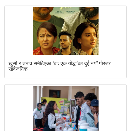
खुसी र तनाव समेटिएका ‘बाः एक योद्धा’का दुई नयाँ पोस्टर
सार्वजनिक