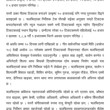
र ५ हजार प्रदान गरिनेछ ।
यस्तै उक्त गीतमा टिकटक बनाउने उत्कृष्ट १० हजारलाई पनि नगद पुरस्कार दिइने
बताइएको छ । चलचित्रका निर्देशक टेक पौरखी राईका अनुसार राम्रो टिकटक
बनाउनेहरुको पनि भ्युज नआउन सक्ने भन्दै टिकटकको भ्युज नहेरेर ‘क्रिएटिभ’
टिकटकलाई स्थान दिइनेछ । छनौटमा परेका १० टिकटकमध्ये पहिलोलाई १० हजार
र क्रमशः ९,८,७ गर्दै १ हजारसम्म जित्ने अवसर प्रदान गरिनेछ ।
यो अवधि जम्मा १० दिनका लागी राखिएको छ । गीत सार्वजनिक भएको मिति (असोज
१०) देखी असोज २० गतेसम्म आफ्नो टिकटकको स्क्रिनसट मीलन चलचित्रको
अफिसियल फेसबुक पेजमार्फत पठाउनुपर्नेछ । कुशल शाह ठकुरी, सलोन बस्नेत र
अभिनेत्री शिल्पा थापा बिचको त्रिकोणात्मक प्रेम कथामा निर्माण भएको यस
चलचित्रको कथा पनि निर्देशक राईले नै लेखेका हुन् । चलचित्रमा कुशल, सलोन र
शिल्पासँगै बिशाल पहाडी, शिशिर बांग्देल, सुमिन गुरुङ, जानुका पौडेल, रेजिना एक्चै
मगर, डेनियल खड्का, करन थापा मगर लगायतका कलाकारको पनि अभिनय रहेको
छ ।
चलचित्रमा कबिराज गहतराजको कोरियोग्राफि रहेको छ भने प्रताप दास, कौशल
राज खड्का, कृष्ण केसी, प्रविशा अधिकारी, अस्मिता अधिकारी र बबिना किँरातीको
स्वर रहेको छ । यस्तै संगीतकारको रुपमा राजु सेन्चुरी रहेका छन् । चलचित्रमा
द्धन्द्ध निर्देशन कुमार महर्जनको रहेको छ । चलचित्रमा ब्याकग्राउण्डस्कोर शैलेश