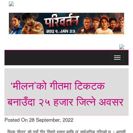
Toggle
navigati
‘मीलन’को गीतमा टिकटक
बनाउँदा २५ हजार जित्ने अवसर
Posted On 28 September, 2022
फिल्म ‘मीलन’ को नयाँ गीत ‘तिम्रो इसारा काफि छ’ सार्वजनिक गरिएको छ । आगामी