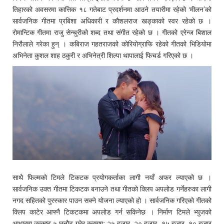
तिहारको अवसरमा कात्तिक १८ गतेबाट प्रदर्शनमा आउने तयारीमा रहेको ‘मीलन’को
सार्वजनिक गीतमा प्रबिशा अधिकारी र कौशलराज खड्काको स्वर रहेको छ ।
रोमान्टिक गीतमा राजु सेन्चुरीको शब्द तथा संगीत रहेको छ । गीतको एरेन्ज बिशाल
निरौलाले गरेका हुन् । कबिराज गहतराजको कोरियोग्राफि रहेको गीतको भिडियोमा
अभिनेता कुशल शाह ठकुरी र अभिनेत्री शिल्पा थापालाई फिचर्ड गरिएको छ ।
साथै फिल्मको टिमले टिकटक प्रयोगकर्ताका लागी नयाँ अफर ल्याएको छ ।
सार्वजनिक उक्त गीतमा टिकटक बनाउने तथा गीतको क्लिप अपलोड गर्नेहरुका लागी
नगद सहितको पुरस्कार पाउन सक्ने योजना ल्याएको हो । सार्वजनिक गरिएको गीतको
क्लिप काटेर आफ्नै टिकटकमा अपलोड गर्न सकिनेछ । निर्माण टिमले भ्युजको
आधारमा उत्कृष्ट ५ छनौट गरेर क्रमशः २५ हजार, २० हजार, १५ हजार, १० हजार