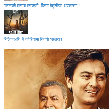
पारसको हातमा हतकडी, दिव्या बेहुलीको अवतारमा !
रिलिजअघि नै कोरियामा बिक्यो ‘अक्षरा’!