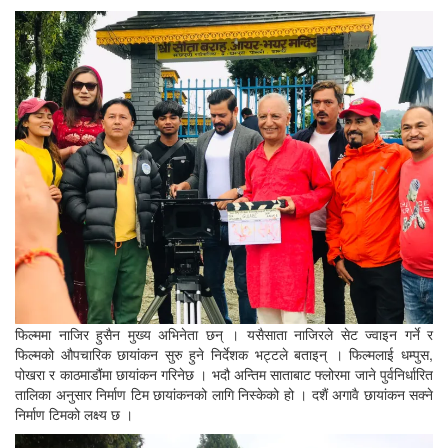
फिल्ममा नाजिर हुसैन मुख्य अभिनेता छन् । यसैसाता नाजिरले सेट ज्वाइन गर्ने र
फिल्मको औपचारिक छायांकन सुरु हुने निर्देशक भट्टले बताइन् । फिल्मलाई धम्पुस,
पोखरा र काठमाडौंमा छायांकन गरिनेछ । भदौ अन्तिम साताबाट फ्लोरमा जाने पुर्वनिर्धारित
तालिका अनुसार निर्माण टिम छायांकनको लागि निस्केको हो । दशैं अगावै छायांकन सक्ने
निर्माण टिमको लक्ष्य छ ।