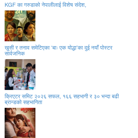
KGF का गरुडाको नेपालीलाई विशेष संदेश,
खुसी र तनाव समेटिएका ‘बाः एक योद्धा’का दुई नयाँ पोस्टर
सार्वजनिक
क्रिएटर समिट २०२६ सफल, १६६ सहभागी र ३० भन्दा बढी
ब्रान्डको सहभागिता