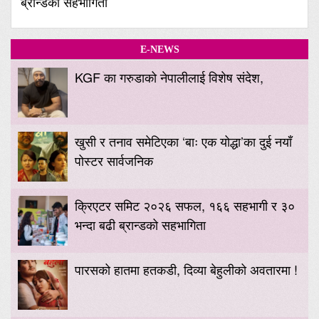
ब्रान्डको सहभागिता
E-NEWS
KGF का गरुडाको नेपालीलाई विशेष संदेश,
खुसी र तनाव समेटिएका ‘बाः एक योद्धा’का दुई नयाँ
पोस्टर सार्वजनिक
क्रिएटर समिट २०२६ सफल, १६६ सहभागी र ३०
भन्दा बढी ब्रान्डको सहभागिता
पारसको हातमा हतकडी, दिव्या बेहुलीको अवतारमा !