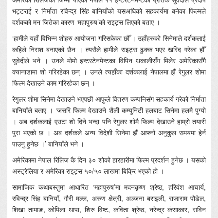
भट्टराई र निर्माता रविन्द्र सिंह बानियाँको यसअघिको सहकार्यमा बनेका फिल्मले
दर्शकको मन जितेका कारण ‘महापुरुष’को राइट्स लिएको बताए ।
‘हामीले यहाँ विभिन्न शोहरु आयोजना गरिसकेका छौँ । उहाँहरुको सिनेमाले दर्शकलाई
कहिले निराश बनाएको छैन । त्यसैले हामीले राइट्स ढुक्क भएर खरिद गरेका हौँ’
सुवेदीले भने । उनले मोमो इन्टरटेनमेन्टका विपिन थकालीसँग मिलेर अमेरिकासँगै
क्यानाडामा शो गरिरहेका छन् । उनले त्यहाँका दर्शकलाई नेपालमा झैँ रेगुलर शोमा
फिल्म देखाउने काम गरिरहेका छन् ।
रेगुलर शोमा सिनेमा देखाउने भएपछी आफुले वितरण कम्पनिसंग सहकार्य गरेको निर्माता
बानियाँले बताए । ‘जसरि फिल्म देखाउने शैली कम्युनिटी हलबाट सिनेमा हलमै पुग्यो
। अब दर्शकलाई एउटा शो दिने भन्दा पनि रेगुलर शोमै फिल्म देखाउने हाम्रो तयारी
पुरा भएको छ । अब दर्शकले अन्य विदेशी सिनेमा झैँ आफ्नो अनुकुल समयमा हेर्न
पाउनु हुनेछ ।’ बानियाँले भने ।
अमेरिकामा नेपाल रिलिज कै दिन ३० शोको हारहारीमा फिल्म प्रदर्शन हुनेछ । यसको
अस्ट्रेलिया र अमेरिका राइट्स ५०/५० लाखमा बिक्रि भएको हो ।
सामाजिक कथाबस्तुमा आधारित ‘महापुरुष’मा मदनकृष्ण श्रेष्ठ, हरिवंश आचार्य,
रविन्द्र सिंह बानियाँ, गौरी मल्ल, अरुण क्षेत्री, अञ्जना बराइली, राजाराम पौडेल,
शिखा तामाङ, कोपिला थापा, शिरु विष्ट, कविता श्रेष्ठ, नरेन्द्र कंसाकार, सविन