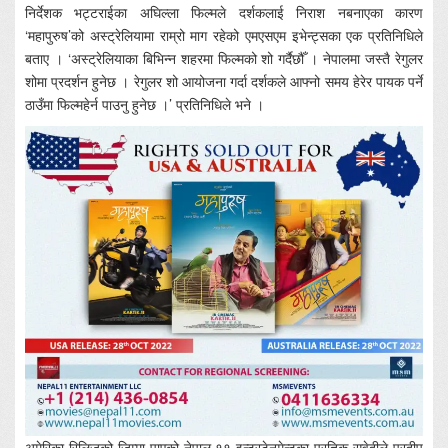
निर्देशक भट्टराईका अघिल्ला फिल्मले दर्शकलाई निराश नबनाएका कारण
‘महापुरुष’को अस्ट्रेलियामा राम्रो माग रहेको एमएसएम इभेन्ट्सका एक प्रतिनिधिले
बताए । ‘अस्ट्रेलियाका बिभिन्न शहरमा फिल्मको शो गर्दैछौँ । नेपालमा जस्तै रेगुलर
शोमा प्रदर्शन हुनेछ । रेगुलर शो आयोजना गर्दा दर्शकले आफ्नो समय हेरेर पायक पर्ने
ठाउँमा फिल्महेर्न पाउनु हुनेछ ।’ प्रतिनिधिले भने ।
अमेरिका रिलिजको जिम्मा पाएको नेपाल ११ इन्टरटेनमेन्टका प्रतिक सुवेदीले प्रदीप