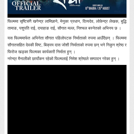
फिल्ममा सृष्टिसंगै खगेन्द्र लामिछाने, मेनुका प्रधान, दिव्यदेव, लोकेन्द्र लेखक, बुद्धि
तामाङ, पशुपति राई, दयाहाङ राई, सौगात मल्ल, निश्चल बस्नेतको अभिनय छ ।
यस फिल्ममार्फत अभिनेता सौगात पहिलोपटक निर्माताको रुपमा आउँदैछन् । फिल्ममा
सौगातसहित देवकी विष्ट, बिक्रम दास जोशी निर्माताको रुपमा छन् भने निकुन श्रेष्ठ र
फिरोज खड्का फिल्मका कार्यकारी निर्माता हुन् ।
नरेन्द्र मैनालीको छायाँकन रहेको फिल्मलाई निमेश श्रेष्ठले सम्पादन गरेका हुन् ।