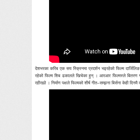
देशभरका करिब एक सय स्क्रिनमा प्रदर्शन भइरहेको फिल्म दार्जिलिङ
रहेको फिल्म शिब ढकालले खिचेका हुन् । आरआर फिल्मस्ले बितरण गरेको
रहीरह्यो । निर्माण पक्षले फिल्मको शीर्ष गीत–सम्झना बिर्सना केही दिनम