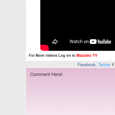
For More videos Log on to
Mazzako TV
Facebook
,
Twitter
र
Comment Here!