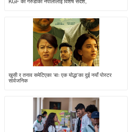
KGF का गरुडाको नेपालीलाई विशेष संदेश,
खुसी र तनाव समेटिएका ‘बाः एक योद्धा’का दुई नयाँ पोस्टर
सार्वजनिक