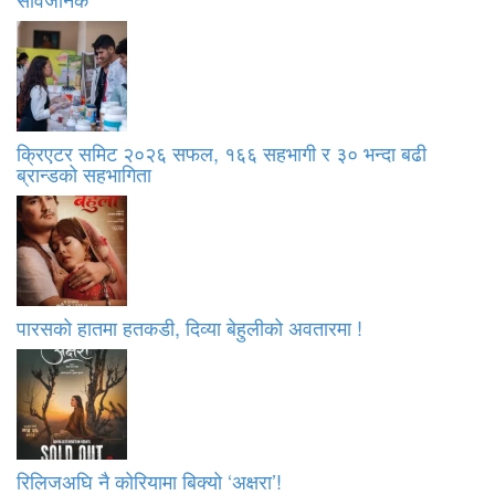
क्रिएटर समिट २०२६ सफल, १६६ सहभागी र ३० भन्दा बढी
ब्रान्डको सहभागिता
पारसको हातमा हतकडी, दिव्या बेहुलीको अवतारमा !
रिलिजअघि नै कोरियामा बिक्यो ‘अक्षरा’!