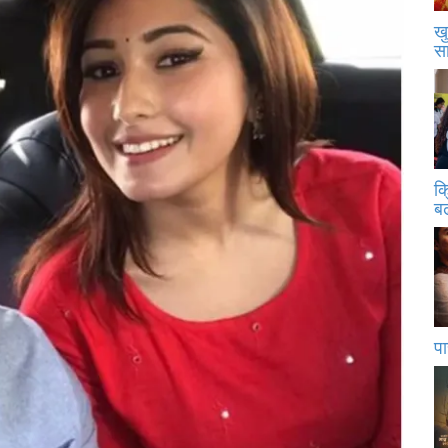
खु
स
क
बढ
पा