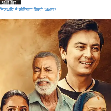
लिजअघि नै कोरियामा बिक्यो ‘अक्षरा’!