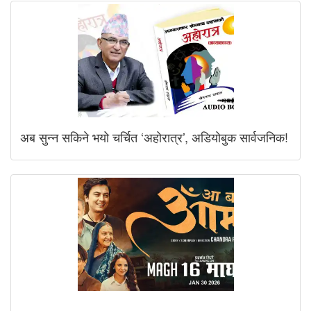
अब सुन्न सकिने भयो चर्चित ‘अहोरात्र’, अडियोबुक सार्वजनिक!